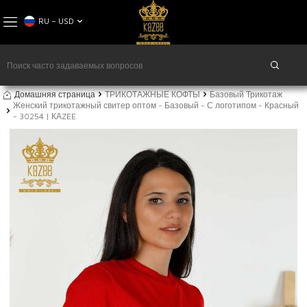
RU − USD
Домашняя страница
ТРИКОТАЖНЫЕ КОФТЫ
Базовый Трикотаж
Женский трикотажный свитер оптом - Базовый - С логотипом - Красный
- 30254 | КАZEE