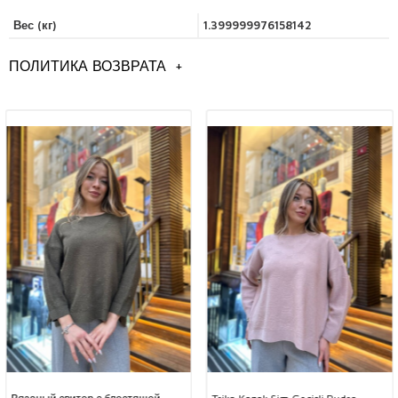
Вес (кг)
1.399999976158142
ПОЛИТИКА ВОЗВРАТА
+
Общая информация
Модели женских вязаных свитеров оптом,
Стамбул оптом трикотажные модели свитеров,
модели женской одежды оптом,
оптовые женские вязаные модели свитеров,
Вы можете связаться с нами, чтобы получить подробную
информацию о продуктах, которые вам нравятся.
Наши цены не включают стоимость доставки, НДС не включен.
Мы отправляем ваши заказы по всему миру Cargo.
Вы можете связаться с нашими представителями клиентов для
груза.