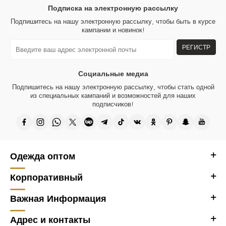
Подписка на электронную рассылку
Вы можете оплатить с доставкой.
Подпишитесь на нашу электронную рассылку, чтобы быть в курсе
Работаем со всеми платежными системами; Вы можете оплатить в
кампании и новинок!
нашу компанию всеми платежными системами, такими как Western
Union, Upt, Золотая Корона, Contact, Money Gram, Ria.
РЕГИСТР
Ткани, используемые во всех изделиях бренда женской одежды
Kazee, изготовлены из натуральных волокон. Во всех наших
Социальные медиа
изделиях хрустальные камни и вышивка изготавливаются вручную.
Подпишитесь на нашу электронную рассылку, чтобы стать одной
из специальных кампаний и возможностей для наших
Аксессуар с логотипом Kazee на изделии позолочен и не тускнеет.
подписчиков!
Дизайн всех наших продуктов принадлежит нашей компании, и они
производятся в Турции.
Спасибо, что посетили наш оптовый магазин женской одежды Kazee,
оптовый сайт Kazee Official.
Одежда оптом
Корпоративный
Важная Информация
Адрес и контакты