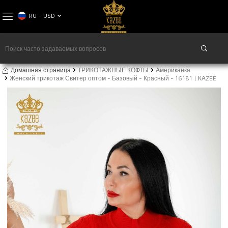
RU − USD
Домашняя страница
ТРИКОТАЖНЫЕ КОФТЫ
Американка
Женский трикотаж Свитер оптом - Базовый - Красный - 16181 | КАZEE