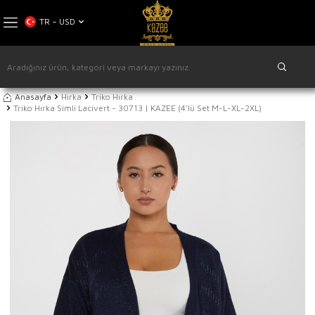
TR − USD
Anasayfa
Hırka
Triko Hırka
Triko Hırka Simli Lacivert - 30713 | KAZEE (4'lü Set M-L-XL-2XL)