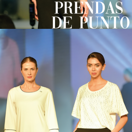
. KAZEE & REEL TEXTIL IND. comercio. Limitado. Dirección de la
fábrica de ropa de mujer:
Sitio industrial de Topkapi Maltepe Yolu Obakoy No. 216 / A Topkapi
/ Zeytinburnu / Estambul / Turquía
Mapa de Google: https://g.page/r/CQkxVdR8VnhxEAo
Todos los derechos pertenecen a nuestra marca. Kazee es una
marca comercial de REEL TEKSTİL A.Ş. Todos los derechos
reservados. Imágenes en nuestra página de Hizb ut Tahrir
Número de registro de patente: 1506822
CARRETE Textile Industry Trade Limited
Sede: Maltepe Yolu Obakoy Business Center No: 11/216 Zeytinburnu
- Estambul - Turquía
DOU: Davutbasa
Lata: 7340050671
Número de Registro Mercantil: 294018/241600
En cuanto al contrato de Air Madrid: