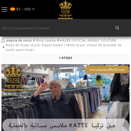
ES − USD
página de inicio
Blog Sayfası
KAZEE OFFİCİAL ARABIC YOUTUBE
Ropa de mujer al por mayor Kazee | Venta al por mayor de prendas de
punto para mujer.
ATRÁS