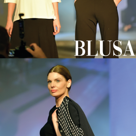
https://www3.wipo.int/madrid/monitor/en/showData.jsp?
ID=ROM.1506822
Número de patente: 1,506,822
# Marca internacional en ropa de mujer al por mayor Kazi # Laleli,
Estambul, Turquía
#blusas de mujer al por mayor,
#algodón peinado al por mayor para damas,
# modelos de bragas de mujer al por mayor,
#camisas de mujer al por mayor,
#ropa deportiva de mujer al por mayor,
vestido de mujer al por mayor,
Ropa de mujer,
modelos de faldas de mujer al por mayor,
Compras de ropa de mujer al por mayor en Estambul,
ropa de mujer al por mayor pavo,
kazee ropa de mujer al por mayor,
ropa de mujer al por mayor pavo,
ropa de alta calidad
venta al por mayor yo