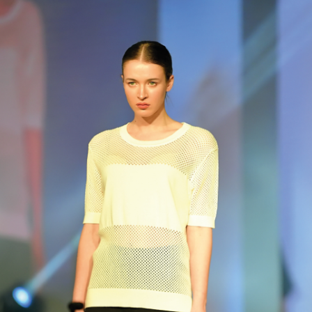
Compañía de ropa de mujer Kazze. Kazee, una marca turca de
prendas de punto y de mujer, es una empresa dedicada a la
confección. Servicios Provee ropa de mujer. Hay dos tiendas de
ropa y prendas de punto para mujer en Antalya Laleli y tres en
Antalya. Encontré la sala de versos con audio. Puede ponerse en
contacto con nosotros para obtener información sobre los
productos que le gustan.
00:25 Nuestra tienda está en Estambul Laleli, nuestra fábrica está
en Estambul Bayrampasa
01:00 Medias de mujer bordadas con piedras.
02:00 Modelos de camisas de tul para mujer
Kazee ropa de mujer al por mayor, ropa de mujer al por mayor, lista
de marcas de mujeres, marca de ropa de mujeres en Estambul. Las
oficinas mayoristas y minoristas de Kazi se encuentran en Rixos Real
Estate, Antalya.
Artículos sobre ropa de mujer kazy. Venta y exportación de
prendas de punto para mujer. Puede pedir su propia etiqueta en
una pequeña fábrica. Puede revisar los sitios de comunicación a
través de