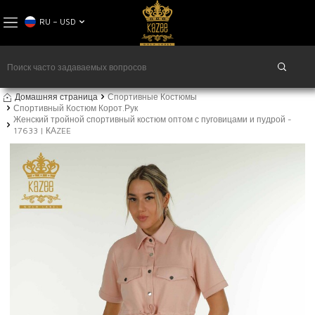
RU − USD
Домашняя страница
Спортивные Костюмы
Спортивный Костюм Корот.Рук
Женский тройной спортивный костюм оптом с пуговицами и пудрой -
17633 | КАZEE