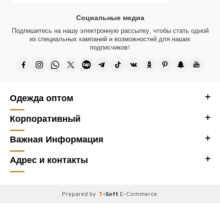
Аксессуар с логотипом Kazee на изделии позолочен и не тускнеет.
Социальные медиа
Дизайн всей нашей продукции принадлежит нашей компании и
Подпишитесь на нашу электронную рассылку, чтобы стать одной
производится в Турции.
из специальных кампаний и возможностей для наших
подписчиков!
Благодарим вас за посещение Kazee Official, оптового сайта нашего
оптового магазина женской одежды Kazee.
Одежда оптом
Корпоративный
Важная Информация
Адрес и контакты
Prepared by
T
-Soft
E-Commerce
.