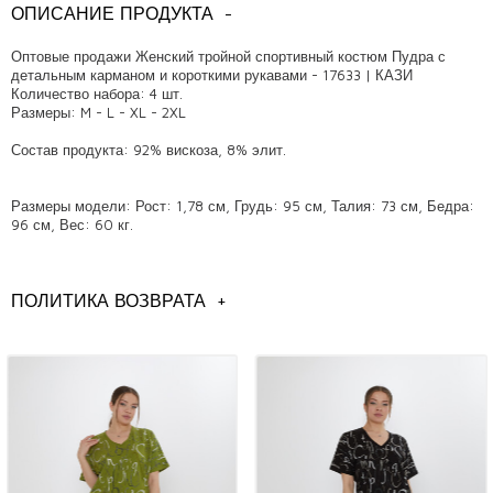
ОПИСАНИЕ ПРОДУКТА
-
Оптовые продажи Женский тройной спортивный костюм Пудра с
детальным карманом и короткими рукавами - 17633 | КАЗИ
Количество набора: 4 шт.
Размеры: M - L - XL - 2XL
Состав продукта: 92% вискоза, 8% элит.
Размеры модели: Рост: 1,78 см, Грудь: 95 см, Талия: 73 см, Бедра:
96 см, Вес: 60 кг.
Общая информация
Оптовые продажи моделей женских спортивных костюмов,
ПОЛИТИКА ВОЗВРАТА
+
Модели спортивных костюмов оптом в Стамбуле,
Оптовая продажа моделей женской одежды,
Оптовые продажи моделей женских спортивных костюмов,
Вы можете связаться с нами, чтобы получить подробную