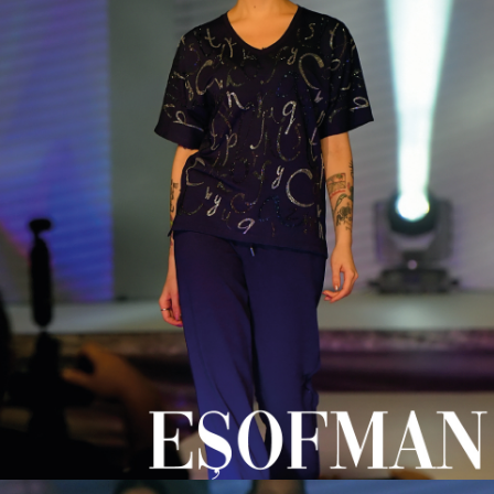
#laleli
toptan bayan giyim koleksiyonu,