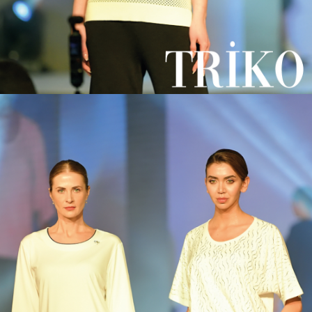
Mimarlar Mahallesi Kemalettin, Şahir Haşmet Sokak, No. 4, LALELİ /
İSTANBUL, TÜRKİYE
Harita : https://g.page/kazeecomtr?gm
3D Mağazası : https://my.matterport.com/show/?m=Cbo11uFAAuX
Adres: KAZEE LALELİ
Koska Sokak No:4/B LALELİ-İSTANBUL - TÜRKİYE
Harita : https://g.page/kazeeoficial?gm
3D Mağazası : https://my.matterport.com/show/?
m=WWu8DSaNU1S
KAZEE RIXOS PREMIUM BELEK:
İleribaşı Mevkii Belek / Serik / Antalya
3D: https://my.matterport.com/show/?m=qEQmJeh59zY