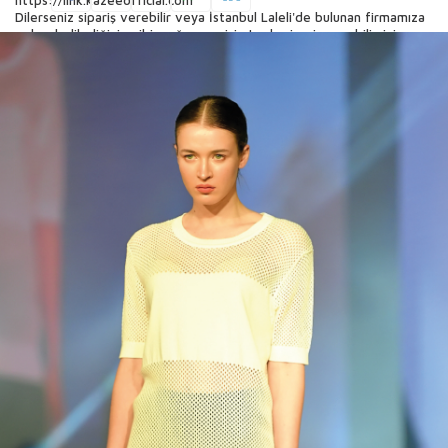
https://link.kazeeofficial.com
Dilerseniz sipariş verebilir veya İstanbul Laleli'de bulunan firmamıza
gelerek dilediğiniz gibi mağazanız için toplu sipariş verebilirsiniz.
Kazy Kadın Giyim Şirketi. Bir Türk kadın giyim ve triko markası olan
Kazee, hazır giyim ile uğraşan bir firmadır.
01:13 Büyük beden bluz modelleri
02:51 Truva kollu bluz modelleri
05:53 Uzun kollu bluz modelleri
Kazee kadın giyim üreticisi. Bir Türk bayan giyim ve triko markası
olan Kazee, hazır giyim sektöründe faaliyet gösteren bir firmadır.
Bayan giyim üzerine hizmet vermektedir. İstanbul Laleli'de iki,
Antalya'da üç bayan giyim ve triko mağazası bulunmaktadır. Köklü
şirketimiz kalitesini hem Türkiye'de hem de yurt dışında kanıtlamış
ve birçok ürün sağlamıştır. Beğendiğiniz ürünler hakkında bilgi almak
için bizimle iletişime geçebilirsiniz.
Kazee bayan giyim ürünleri; Bayan triko, bayan pantolon, bayan
gömlek, bayan bluz, bayan penye, bayan örgü elbise, bayan mont,
bayan kaban ve büyük beden bayan giyim üretimi, toptan satışı ve
ihracatını yapmaktadır. Dilerseniz toptan veya perakende sipariş
verebilirsiniz. Özel etiketinizi fabrikamızdan firmanıza özel olarak
sipariş verebilirsiniz. Ürünlerimizi web sitelerimiz üzerinden
inceleyebilir ve bizimle iletişime geçebilirsiniz.
KAZEE & INTERPOLO LALELİ Adres: