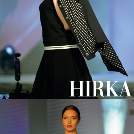
https://www3.wipo.int/madrid/monitor/en/showData.jsp?
ID=ROM.1506822
Bilgi:
Türkiye'den toptan kıyafet alanlar için bilgi | toptancılar için
Toptan kadın giyim mağazaları
kadın giyim için Kazy
toptan kadın giyim
laleli toptan giyim mağazaları,
giyim toptancıları,
toptan giyim türkiye,
kaliteli bayan giyim toptan satışı,
toptancı kıyafetleri,
büyük beden bayan giyim,
laleli toptan bayan giyim,
kazee toptan üreticisi,
yeni kadın giyim koleksiyonu,
#Ticaret
#toptan
#İstanbul
#İstanbul
#türkiye
#merter