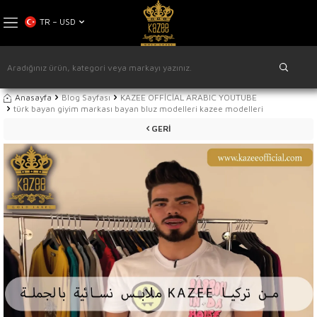
TR − USD
Anasayfa
Blog Sayfası
KAZEE OFFİCİAL ARABIC YOUTUBE
türk bayan giyim markası bayan bluz modelleri kazee modelleri
GERI