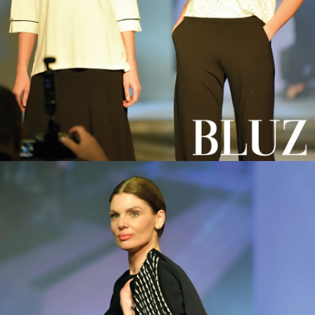
REEL Tekstil & KAZEE:
Topkapı Maltepe yollu Obaköy iş merkezi No: 110/216/A, 34010
Zeytinburnu / İstanbul / Türkiye
Harita: https://g.page/r/CQkxVdR8VnhxEAo
Sayfamızın tüm hakları KAZEE markasına aittir. Kazee, REEL
TEKSTİL'in ticari markasıdır ve tüm hakları kendisine aittir.
Sayfamızdaki tüm videolar firmamıza ait olup, sayfamızdaki ürünler
kendi ürünlerimiz olup tüm patent ve sertifikaları mevcuttur.
Patent kayıt numarası: 1506822
REEL Tekstil Sanayi Ticaret Limited Şirketi
Merkez: Maltepe Yolu Obaköy İş Merkezi No: 11/216 Zeytinburnu -
İstanbul - Türkiye
Vergi dairesi: Davutpaşa
Vergi numarası: 7340050671
Ticari sicil numarası: 294018/241600
KAZEE markası şirketimize aittir ve Madrid Uluslararası Sözleşmesi
ile bağlıdır:
Patent No.: 1.506.822
Resmi Patent Anlaşması Madrid: