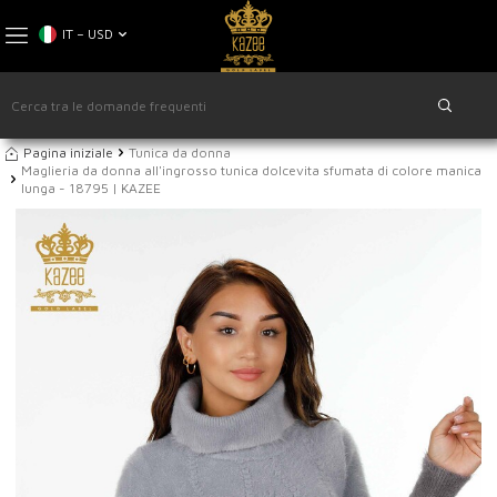
IT − USD
Pagina iniziale
Tunica da donna
Maglieria da donna all'ingrosso tunica dolcevita sfumata di colore manica
lunga - 18795 | KAZEE