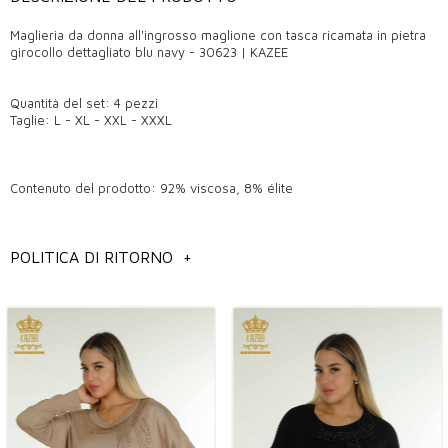
Maglieria da donna all'ingrosso maglione con tasca ricamata in pietra
girocollo dettagliato blu navy - 30623 | KAZEE
Quantità del set: 4 pezzi
Taglie: L - XL - XXL - XXXL
Contenuto del prodotto: 92% viscosa, 8% élite
Misure Modello: Altezza: 1,78 cm, Petto: 95 cm, Vita: 73 cm, Fianchi:
POLITICA DI RITORNO
+
96 cm, Peso: 60 kg.
informazioni generali
Modelli di set di maglioni di maglieria da donna all'ingrosso,
Modelli di maglioni di maglieria all'ingrosso di Istanbul,