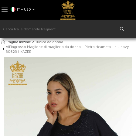
IT − USD
Pagina iniziale
Tunica da donna
All'ingrosso Maglione di maglieria da donna - Pietra ricamata - blu navy -
30623 | KAZEE