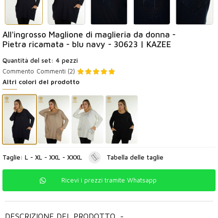
All'ingrosso Maglione di maglieria da donna -
Pietra ricamata - blu navy - 30623 | KAZEE
Quantità del set: 4 pezzi
Commento
Commenti (2)
Altri colori del prodotto
Taglie: L - XL - XXL - XXXL
Tabella delle taglie
Ricevi i prezzi tramite Whatsapp
DESCRIZIONE DEL PRODOTTO
-