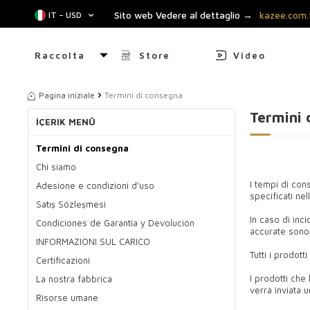
Sito web Vedere al dettaglio →
kazee.com.
IT − USD
Raccolta
Store
Video
Pagina iniziale
Termini di consegna
Termini 
İÇERIK MENÜ
Termini di consegna
Chi siamo
I tempi di con
Adesione e condizioni d'uso
specificati nel
Satış Sözleşmesi
In caso di inc
Condiciones de Garantía y Devolución
accurate sono 
INFORMAZIONI SUL CARICO
Tutti i prodot
Certificazioni
I prodotti che
La nostra fabbrica
verrà inviata u
Risorse umane