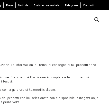
g
Fiere
Notizie
Assistenza sociale
Telegram
Contatto
zione. Le informazioni e i tempi di consegna di tali prodotti sono
crizione. Ecco perché l'iscrizione è completa e le informazioni
 festivi.
e con la garanzia di kazeeofficial.com.
o dei prodotti che hai selezionato non è disponibile in magazzino, ti
la prima volta.