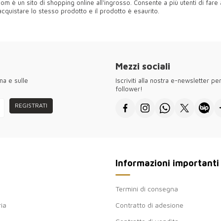
com è un sito di shopping online all'ingrosso. Consente a più utenti di fa
quistare lo stesso prodotto e il prodotto è esaurito.
Mezzi sociali
na e sulle
Iscriviti alla nostra e-newsletter p
follower!
REGISTRATI
Informazioni importanti
Termini di consegna
ria
Contratto di adesione