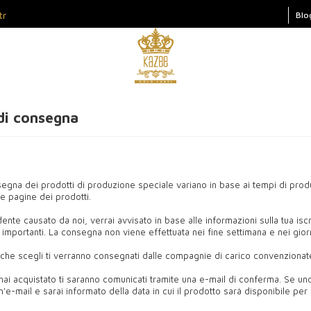
tr
Blo
di consegna
segna dei prodotti di produzione speciale variano in base ai tempi di produ
le pagine dei prodotti.
idente causato da noi, verrai avvisato in base alle informazioni sulla tua is
importanti. La consegna non viene effettuata nei fine settimana e nei giorni
ti che scegli ti verranno consegnati dalle compagnie di carico convenzionat
 hai acquistato ti saranno comunicati tramite una e-mail di conferma. Se un
n'e-mail e sarai informato della data in cui il prodotto sarà disponibile per 