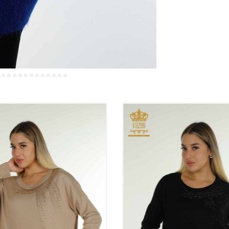
all'ingrosso. La
femminile all'in
prodotti in tutto
spediti in tutto
all'estero, in T
online.