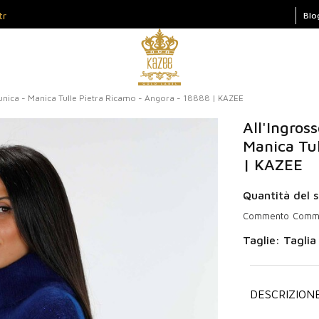
tr
Blo
Tunica - Manica Tulle Pietra Ricamo - Angora - 18888 | KAZEE
All'Ingros
Manica Tul
| KAZEE
Quantità del s
Commento
Comme
Taglie: Taglia
DESCRIZION