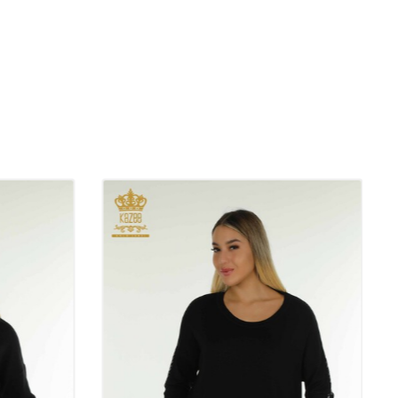
 nostra azienda è il principale produttore di abbigliamento
grosso esportatore della Turchia. La nostra azienda esporta i suoi
 il mondo da Istanbul, Laleli. I tuoi ordini all'ingrosso vengono
 il mondo. Vendiamo abbigliamento femminile all'ingrosso a Laleli,
urchia e nel mondo intero. Azienda di abbigliamento all'ingrosso