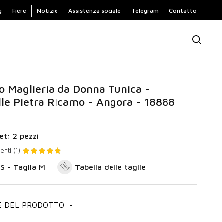
g
Fiere
Notizie
Assistenza sociale
Telegram
Contatto
so Maglieria da Donna Tunica -
le Pietra Ricamo - Angora - 18888
et: 2 pezzi
nti (1)
 S - Taglia M
Tabella delle taglie
E DEL PRODOTTO
-