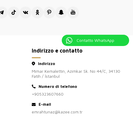
Contatto WhatsApp
Indirizzo e contatto
Indirizzo
Mimar Kemalettin, Azimkar Sk. No:44/C, 34130
Fatih / İstanbul
Numero di telefono
+905323607660
E-mail
emrahtunaz@kazee.com.tr