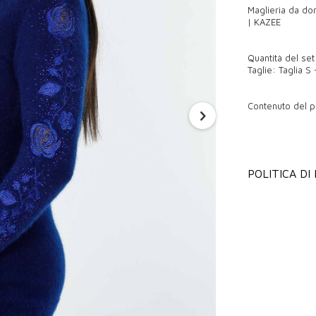
Maglieria da don
| KAZEE
Quantità del set
Taglie: Taglia S 
Contenuto del p
Tunica in maglie
POLITICA DI
all'ingrosso
Grazie per esser
vendita all'ingr
Kazee è un marc
a Istanbul, in T
nostri prodotti 
maniche. Spediam
all'ingrosso di 
online. Kazee è 
nostra azienda 