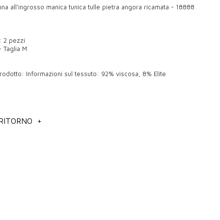
na all'ingrosso manica tunica tulle pietra angora ricamata - 18888
: 2 pezzi
- Taglia M
rodotto: Informazioni sul tessuto: 92% viscosa, 8% Elite
ria di angora ricamata con pietre di tulle e maniche da donna
 RITORNO
+
e diventato membro della nostra pagina ufficiale Kazee, il sito di
osso del nostro negozio di abbigliamento femminile all'ingrosso.
hio turco di abbigliamento femminile dal 1992. La nostra sede è
urchia. Contattaci tramite WhatsApp per informazioni e ordini sui
preferiti e tunica in maglia di angora con ricamo pietre e tulle con
o i vostri ordini in tutto il mondo tramite carico.. Vendita
abbigliamento Türkiye, Azienda di abbigliamento all'ingrosso
un'azienda con due negozi nel centro all'ingrosso di Laleli. La
è un'azienda leader nel settore dell'abbigliamento femminile