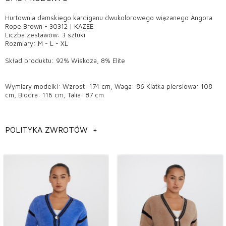
Hurtownia damskiego kardiganu dwukolorowego wiązanego Angora
Rope Brown - 30312 | KAZEE
Liczba zestawów: 3 sztuki
Rozmiary: M - L - XL
Skład produktu: 92% Wiskoza, 8% Elite
Wymiary modelki: Wzrost: 174 cm, Waga: 86 Klatka piersiowa: 108
cm, Biodra: 116 cm, Talia: 87 cm
Informacje ogólne
Hurtownia modeli kardiganów damskich,
POLITYKA ZWROTÓW
+
Hurtownia modeli kardiganów w Stambule,
Hurtownia modeli odzieży damskiej,
Hurtownia modeli kardiganów damskich,
Możesz skontaktować się z nami, aby uzyskać szczegółowe
informacje na temat produktów, które Ci się podobają.