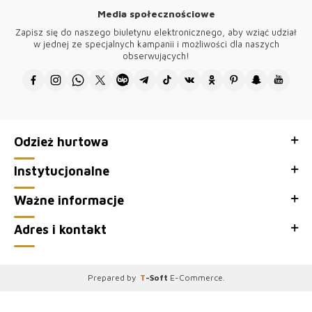
Media społecznościowe
Akcesorium z logo Kazee umieszczone na produkcie jest pozłacane i
nie matowieje.
Zapisz się do naszego biuletynu elektronicznego, aby wziąć udział
w jednej ze specjalnych kampanii i możliwości dla naszych
Wzory wszystkich naszych produktów są własnością naszej firmy i są
obserwujących!
produkowane w Turcji.
Dziękujemy za odwiedzenie Kazee Oficjalna, hurtownia naszej
hurtowni odzieży damskiej Kazee.
Odzież hurtowa
Instytucjonalne
Ważne informacje
Adres i kontakt
Prepared by
T
-Soft
E-Commerce
.