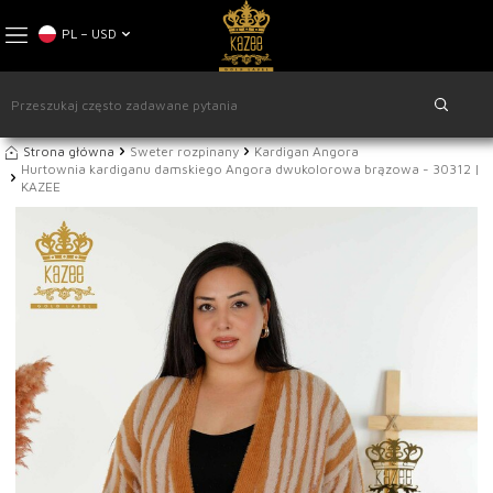
PL − USD
Strona główna
Sweter rozpinany
Kardigan Angora
Hurtownia kardiganu damskiego Angora dwukolorowa brązowa - 30312 |
KAZEE