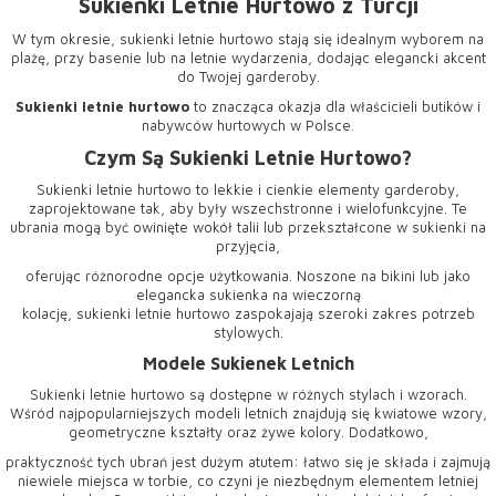
Sukienki Letnie Hurtowo z Turcji
W tym okresie,
sukienki letnie hurtowo
stają się idealnym wyborem na
plażę, przy basenie lub na letnie wydarzenia, dodając elegancki akcent
do Twojej garderoby.
Sukienki letnie hurtowo
to znacząca okazja dla właścicieli butików i
nabywców hurtowych w Polsce.
Czym Są Sukienki Letnie Hurtowo?
Sukienki letnie hurtowo to lekkie i cienkie elementy garderoby,
zaprojektowane tak, aby były wszechstronne i wielofunkcyjne. Te
ubrania mogą być owinięte wokół talii lub przekształcone w sukienki na
przyjęcia,
oferując różnorodne opcje użytkowania. Noszone na bikini lub jako
elegancka sukienka na wieczorną
kolację, sukienki letnie hurtowo zaspokajają szeroki zakres potrzeb
stylowych.
Modele Sukienek Letnich
Sukienki letnie hurtowo są dostępne w różnych stylach i wzorach.
Wśród najpopularniejszych modeli letnich znajdują się kwiatowe wzory,
geometryczne kształty oraz żywe kolory. Dodatkowo,
praktyczność tych ubrań jest dużym atutem: łatwo się je składa i zajmują
niewiele miejsca w torbie, co czyni je niezbędnym elementem letniej