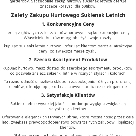
garderoby. Szczególnie zakup hurtowy
sukienek letnich
oferuje
znaczące korzyści dla butików.
Zalety Zakupu Hurtowego Sukienek Letnich
1. Konkurencyjne Ceny
Jedną z głównych zalet zakupów hurtowych są konkurencyjne ceny.
Właściciele butików mogą obniżyć swoje koszty,
kupując sukienki letnie hurtowo i oferując klientom bardziej atrakcyjne
ceny, co zwiększa marże zysku.
2. Szeroki Asortyment Produktów
Kupując hurtowo, masz dostęp do szerokiego asortymentu produktów,
co pozwala znaleźć sukienki letnie w różnych stylach i kolorach.
Ta różnorodność umożliwia sklepom zaspokojenie różnych preferencji
klientów, oferując opcje od casualowych po bardziej eleganckie.
3. Satysfakcja Klientów
Sukienki letnie wysokiej jakości i modnego wyglądu zwiększają
satysfakcję klientów.
Oferowanie eleganckich i trwałych ubrań, które można nosić przez całe
lato, zwiększa prawdopodobieństwo powtarzalnych zakupów i lojalizacji
klientów.
Dlatego ważne jest, aby priorytetowo traktować jakość przy