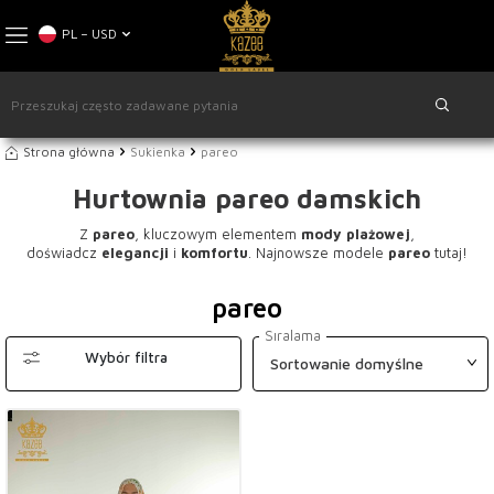
PL − USD
Strona główna
Sukienka
pareo
Hurtownia pareo damskich
Z
pareo
, kluczowym elementem
mody plażowej
,
doświadcz
elegancji
i
komfortu
. Najnowsze modele
pareo
tutaj!
pareo
Sıralama
Wybór filtra