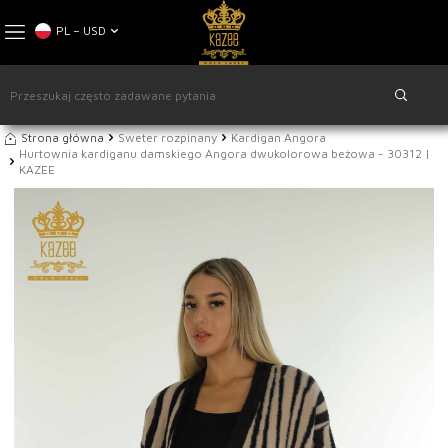
PL − USD
Strona główna
Sweter rozpinany
Kardigan Angora
Hurtownia kardiganu damskiego Angora dwukolorowa beżowa - 30312 |
KAZEE