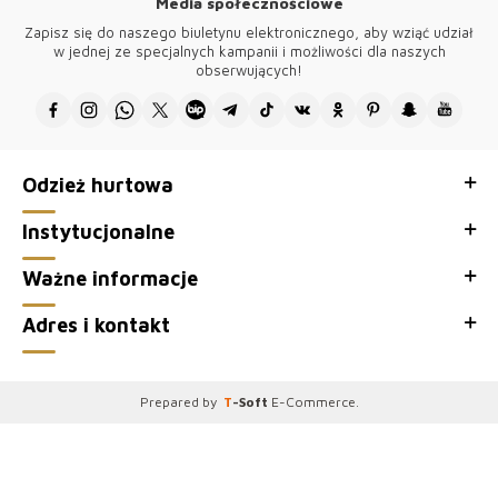
Media społecznościowe
wszystkich naszych produktach są wykonane ręcznie.
Zapisz się do naszego biuletynu elektronicznego, aby wziąć udział
Akcesorium z logo Kazee umieszczone na produkcie jest pozłacane i
w jednej ze specjalnych kampanii i możliwości dla naszych
nie matowieje.
obserwujących!
Wzory wszystkich naszych produktów są własnością naszej firmy i są
produkowane w Turcji.
Dziękujemy za odwiedzenie Kazee Oficjalna, hurtownia naszej
hurtowni odzieży damskiej Kazee.
Odzież hurtowa
Instytucjonalne
Ważne informacje
Adres i kontakt
Prepared by
T
-Soft
E-Commerce
.