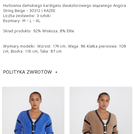
Hurtownia damskiego kardiganu dwukolorowego wiązanego Angora
String Beige - 30312 | KAZEE
Liczba zestawów: 3 sztuki
Rozmiary: M - L - XL
Skład produktu: 92% Wiskoza, 8% Elite
Wymiary modelki: Wzrost: 174 cm, Waga: 86 Klatka piersiowa: 108
cm, Biodra: 116 cm, Talia: 87 cm
POLITYKA ZWROTÓW
+
Informacje ogólne
Hurtownia modeli kardiganów damskich,
Hurtownia modeli kardiganów w Stambule,
Hurtownia modeli odzieży damskiej,
Hurtownia modeli kardiganów damskich,
Możesz skontaktować się z nami, aby uzyskać szczegółowe