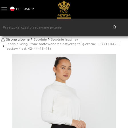
PL − USD
Strona główna
Spodnie
Spodnie legginsy
Spodnie Wing Stone haftowane z elastyczną talią czarne - 3771 | KAZEE
(zestaw 4 szt. 42-44-46-48)