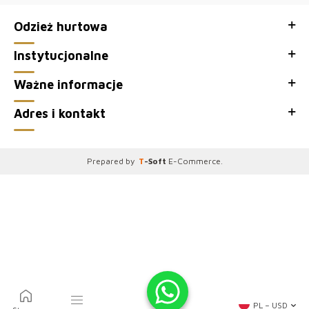
konkurencyjnychcenach, idealnadlahurtowychklientów.
Naszekolekcjesązgodne z najnowszymitrendami, cosprawia,
Odzież hurtowa
żeciesząsiędużąpopularnościąwśródpolskichklientek. Wybierając nas,
stawiasznaniezawodność i satysfakcję.
Instytucjonalne
●Dziękujemy za odwiedzenie naszego sklepu hurtowego z odzieżą
Ważne informacje
damską, witryny sprzedaży hurtowej Kazee Official.
Adres i kontakt
Prepared by
T
-Soft
E-Commerce
.
PL − USD