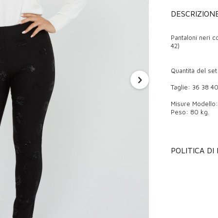
DESCRIZION
Pantaloni neri 
42)
Quantità del set
Taglie: 36 38 4
Misure Modello: 
Peso: 80 kg.
Pantaloni di qua
POLITICA DI
I pantaloni son
non dovrebbero 
boutique all'ing
investimento a l
del tessuto e la
qualsiasi ambien
In quale stagion