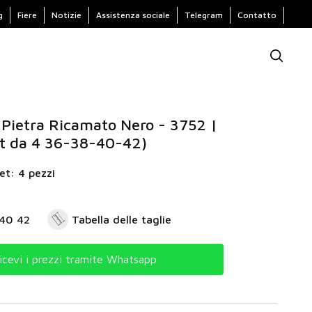
g
Fiere
Notizie
Assistenza sociale
Telegram
Contatto
 Pietra Ricamato Nero - 3752 |
t da 4 36-38-40-42)
et: 4 pezzi
 40 42
Tabella delle taglie
icevi i prezzi tramite Whatsapp