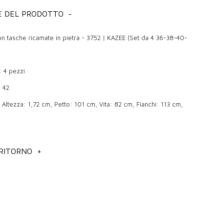
E DEL PRODOTTO
-
con tasche ricamate in pietra - 3752 | KAZEE (Set da 4 36-38-40-
: 4 pezzi
0 42
Altezza: 1,72 cm, Petto: 101 cm, Vita: 82 cm, Fianchi: 113 cm,
lità: il miglior investimento per il guardaroba
 RITORNO
+
o uno dei pezzi essenziali che uniscono comfort ed eleganza e
mancare in ogni guardaroba. Soprattutto nello shopping in
rosso, scegliere un paio di pantaloni di qualità significa un
ungo termine. I pantaloni di qualità si distinguono per la resistenza
 perfezione del taglio, che ti fanno sentire a tuo agio e sicuro in
te.
e va utilizzato?