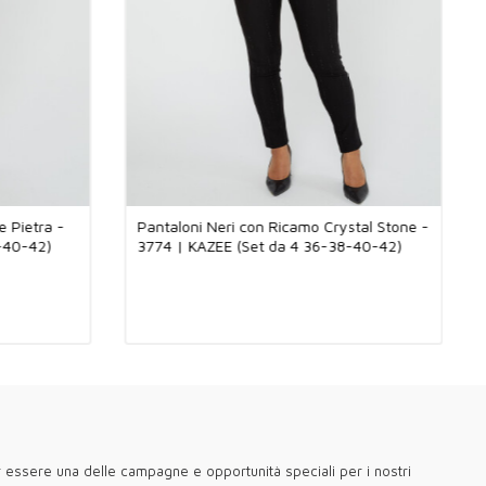
i movimento. Questa miscela è ideale per l'uso quotidiano e può
 preferita in tutte le stagioni. Inoltre, con il suo taglio elegante e
a a mantenere la tua eleganza sia nei tuoi abbinamenti lavorativi
n di alta qualità e stile per i vostri clienti italiani e boutique
 fashionisti di Milano all'eleganza di Roma, fino alla classica
Firenze, ci rivolgiamo ai gusti di ogni città. Per l'estate proponiamo
e traspiranti, mentre per l'inverno offriamo maglieria calda e
arantendo un look elegante in ogni stagione. Con Kazee, le vostre
o sperimentare la differenza di offrire l'eleganza e la moda
ico marchio.
e Pietra -
Pantaloni Neri con Ricamo Crystal Stone -
-40-42)
3774 | KAZEE (Set da 4 36-38-40-42)
 visitato Kazee Official, il sito all'ingrosso del nostro negozio di
emminile all'ingrosso Kazee.
er essere una delle campagne e opportunità speciali per i nostri