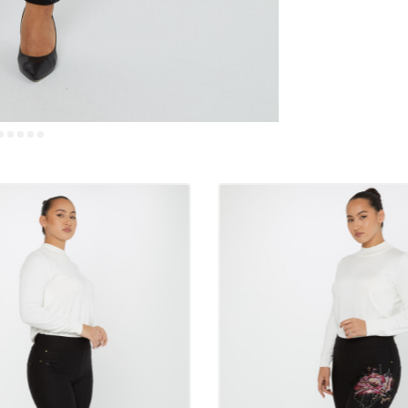
I pantaloni sono 
realizzati in te
giornate più cal
più spessi e ca
quando fa freddo
durante le trans
Perché dovrebber
I pantaloni di q
frequenti. Allo 
tempo. Scegliere
aumenta la soddi
Di conseguenza,
facilmente in tut
abbinamenti quot
eleganti e trend
che puoi fare n
Pantaloni 60% c
resistenza
Realizzati in un
offrono comfort 
sua struttura na
duraturo e senza