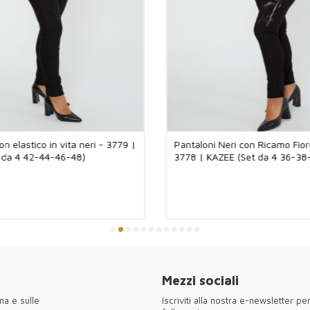
la tua libertà d
essere facilmente
moderno, ti aiut
che quotidiani.
Kazee offre desig
all'ingrosso. Dai
raffinatezza di 
tessuti leggeri 
confortevole, g
boutique posson
italiana in un un
on elastico in vita neri - 3779 |
Pantaloni Neri con Ricamo Fior
 da 4 42-44-46-48)
3778 | KAZEE (Set da 4 36-38
●Grazie per aver
abbigliamento f
Mezzi sociali
na e sulle
Iscriviti alla nostra e-newsletter p