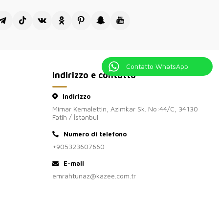
Contatto WhatsApp
Indirizzo e contatto
Indirizzo
Mimar Kemalettin, Azimkar Sk. No:44/C, 34130
Fatih / İstanbul
Numero di telefono
+905323607660
E-mail
emrahtunaz@kazee.com.tr