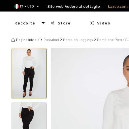
Sito web Vedere al dettaglio →
kazee.com.
IT − USD
Raccolta
Store
Video
Pagina iniziale
Pantaloni
Pantaloni leggings
Pantalone Pietra R