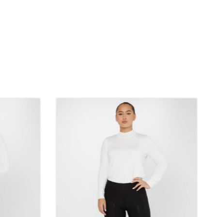
pezzi ideali per gli abbinamenti stagionali. In estate i pantaloni
ssuti leggeri e traspiranti garantiscono comfort anche nelle
de. In inverno sono da preferire i pantaloni realizzati con tessuti
ldi. In questo modo potrete mantenere la vostra eleganza anche
. Inoltre, i pantaloni versatili che possono essere preferiti
izioni stagionali possono essere il salvatore del tuo armadio.
o essere preferiti i pantaloni di qualità?
ualità offrono un uso a lungo termine e sono resistenti ai lavaggi
stesso tempo attira l'attenzione con il suo design trendy e senza
 pantaloni di qualità nello shopping in boutique all'ingrosso
sfazione del cliente e aumenta il prestigio del tuo negozio.
 i pantaloni sono prodotti eleganti che possono essere utilizzati
te le stagioni e in tutti gli ambienti. Puoi arricchire i tuoi
idiani e dare nuova vita al tuo stile con opzioni di pantaloni belle,
y. Un paio di pantaloni di qualità è uno dei migliori investimenti
el tuo armadio.
otone, 35% poliestere, 5% elastan: il mix perfetto di comfort e
a miscela di 60% cotone, 35% poliestere e 5% elastan, i pantaloni
e resistenza insieme. Il cotone è amico della pelle grazie alla
turale e traspirante, mentre il poliestere assicura che il tessuto sia
 pieghe. L'elastan aggiunge flessibilità ai pantaloni, aumentando