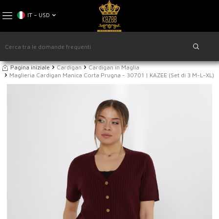
IT − USD
Pagina iniziale
Cardigan
Cardigan in Maglia
Maglieria Cardigan Manica Corta Prugna - 30701 | KAZEE (Set di 3 M-L-XL)