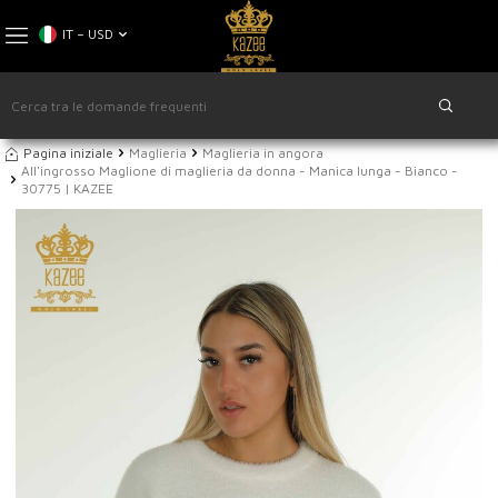
IT − USD
Pagina iniziale
Maglieria
Maglieria in angora
All'ingrosso Maglione di maglieria da donna - Manica lunga - Bianco -
30775 | KAZEE