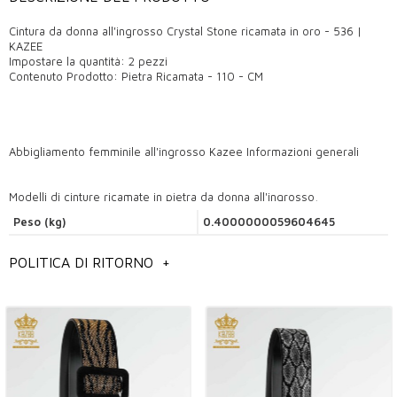
Cintura da donna all'ingrosso Crystal Stone ricamata in oro - 536 |
KAZEE
Impostare la quantità: 2 pezzi
Contenuto Prodotto: Pietra Ricamata - 110 - CM
Abbigliamento femminile all'ingrosso Kazee Informazioni generali
Modelli di cinture ricamate in pietra da donna all'ingrosso,
Peso (kg)
0.4000000059604645
Modelli di cinture da donna all'ingrosso,
Modelli di cinture da donna all'ingrosso.
POLITICA DI RITORNO
+
Puoi contattarci per ottenere informazioni dettagliate sui prodotti che
ti piacciono.
I nostri prezzi non includono le spese di spedizione, l'IVA non è
inclusa.