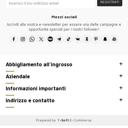
REGISTRATI
Grazie per aver visitato il nostro negozio di abbigliamento femminile
all'ingrosso Kazee, sito Web all'ingrosso Kazee Official.
Mezzi sociali
Iscriviti alla nostra e-newsletter per essere una delle campagne e
opportunità speciali per i nostri follower!
Abbigliamento all'ingrosso
Aziendale
Informazioni importanti
Indirizzo e contatto
Prepared by
T
-Soft
E-Commerce
.