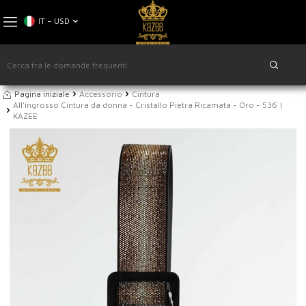
IT − USD
Pagina iniziale
Accessorıo
Cintura
All'ingrosso Cintura da donna - Cristallo Pietra Ricamata - Oro - 536 |
KAZEE