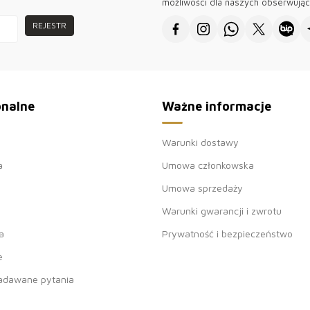
możliwości dla naszych obserwują
REJESTR
onalne
Ważne informacje
Warunki dostawy
a
Umowa członkowska
Umowa sprzedaży
Warunki gwarancji i zwrotu
a
Prywatność i bezpieczeństwo
e
zadawane pytania