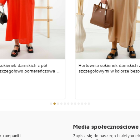
Nasza firma wsp
Możesz zapłaci
Można płacić ła
Współpracujemy
firmie wszystki
Korona, Contact
Tkaniny użyte w
wykonane są z w
sukienek damskich z pół
Hurtownia sukienek damskich 
produktach są 
szczegółowo pomarańczowa -
szczegółowymi w kolorze beż
AZEE
20385 | KAZEE
Akcesorium z lo
matowieje.
Wzory wszystkic
produkowane w T
Dziękujemy za o
damskiej Kazee
Media społecznościowe
 kampanii i
Zapisz się do naszego biuletynu el