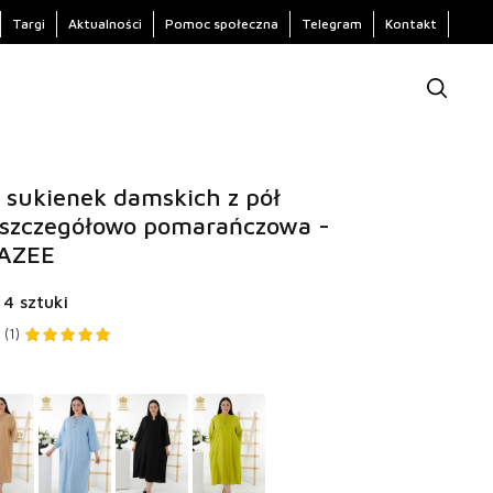
Targi
Aktualności
Pomoc społeczna
Telegram
Kontakt
 sukienek damskich z pół
 szczegółowo pomarańczowa -
KAZEE
 4 sztuki
(1)