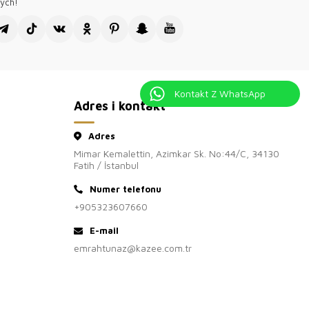
cych!
Kontakt Z WhatsApp
Adres i kontakt
Adres
Mimar Kemalettin, Azimkar Sk. No:44/C, 34130
Fatih / İstanbul
Numer telefonu
+905323607660
E-mail
emrahtunaz@kazee.com.tr