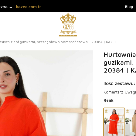
iczna →
kazee.com.tr
Blog
mskich z pół guzikami, szczegółowo pomarańczowa - 20384 | KAZEE
Hurtownia
guzikami,
20384 | 
Ilość zestawu:
Komentarz
Uwagi 
Renk