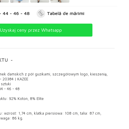
- 44 - 46 - 48
Tabelă de mărimi
Uzyskaj ceny przez Whatsapp
KTU
-
nek damskich z pół guzikami, szczegółowym logo, kieszenią,
- 20384 | KAZEE
 sztuki
44 - 46 - 48
ktu: 92% Koton, 8% Elite
 wzrost: 1,74 cm, klatka piersiowa: 108 cm, talia: 87 cm,
 waga: 86 kg.