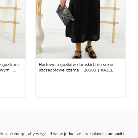
ółpracuje ze wszystkimi rodzajami systemów płatności.
ć przelewem bankowym lub kartą kredytową.
dunkiem.
 ze wszystkimi systemami płatności; Możesz zapłacić naszej
mi systemami płatności, takimi jak Western Union, Upt, Zolotaya
, Money Gram, Ria.
e wszystkich produktach marki odzieży damskiej Kazee
łókien naturalnych. Kryształy i hafty na wszystkich naszych
z guzikami
Hurtownia guzików damskich do sukni
wykonane ręcznie.
owym -
szczegółowe czarne - 20383 | KAZEE
go Kazee umieszczone na produkcie jest pozłacane i nie
h naszych produktów są własnością naszej firmy i są
urcji.
dwiedzenie Kazee Oficjalna, hurtownia naszej hurtowni odzieży
.
ektronicznego, aby wziąć udział w jednej ze specjalnych kampanii i