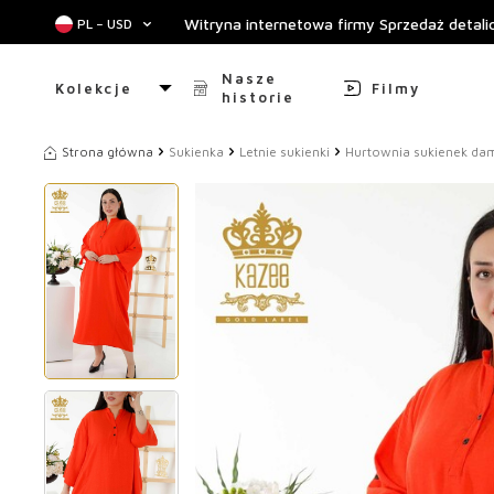
Witryna internetowa firmy Sprzedaż detal
PL − USD
Nasze
Kolekcje
Filmy
historie
Strona główna
Sukienka
Letnie sukienki
Hurtownia sukienek da