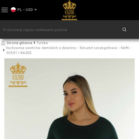
PL − USD
Strona główna
Tunika
Hurtownia swetrów damskich z dzianiny - Kieszeń szczegółowa - Nefti -
30591 | KAZEE