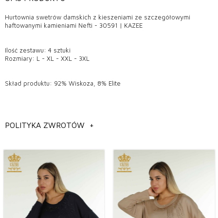
Hurtownia swetrów damskich z kieszeniami ze szczegółowymi
haftowanymi kamieniami Nefti - 30591 | KAZEE
Ilość zestawu: 4 sztuki
Rozmiary: L - XL - XXL - 3XL
Skład produktu: 92% Wiskoza, 8% Elite
Wymiary modelu: wzrost: 1,78 cm, klatka piersiowa: 95 cm, talia: 73
cm, biodra: 96 cm, waga: 60 kg.
POLITYKA ZWROTÓW
+
Informacje ogólne
Hurtownia modeli swetrów damskich z dzianiny,
Hurtownia modeli swetrów z dzianiny w Stambule,