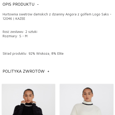
OPIS PRODUKTU
-
Hurtownia swetrów damskich z dzianiny Angora z golfem Logo Saks -
12046 | KAZEE
Ilość zestawu: 2 sztuki
Rozmiary: S - M
Skład produktu: 92% Wiskoza, 8% Elite
Wymiary modelu: wzrost: 1,78 cm, klatka piersiowa: 95 cm, talia: 73
cm, biodra: 96 cm, waga: 60 kg.
POLITYKA ZWROTÓW
+
Informacje ogólne
Hurtownia modeli swetrów damskich z dzianiny,