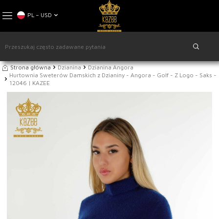
PL − USD
Strona główna
Dzianina
Dzianina Angora
Hurtownia Sweterów Damskich z Dzianiny - Angora - Golf - Z Logo - Saks -
12046 | KAZEE