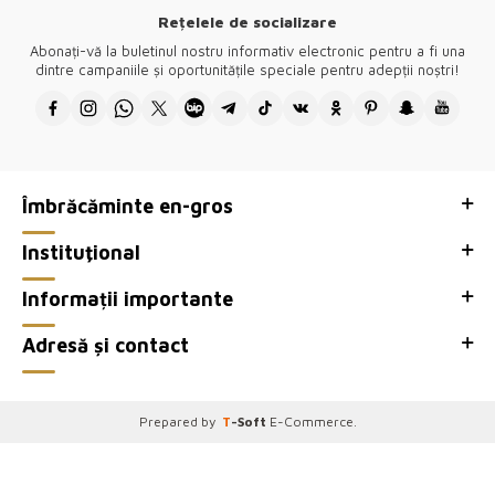
pătează.
Rețelele de socializare
Desenele tuturor produselor noastre aparțin companiei noastre și sunt
Abonați-vă la buletinul nostru informativ electronic pentru a fi una
produse în Turcia.
dintre campaniile și oportunitățile speciale pentru adepții noștri!
Vă mulțumim că ați vizitat Kazee Official, site-ul en-gros al magazinului
nostru de îmbrăcăminte pentru femei Kazee.
Îmbrăcăminte en-gros
Instituţional
Informații importante
Adresă și contact
Prepared by
T
-Soft
E-Commerce
.