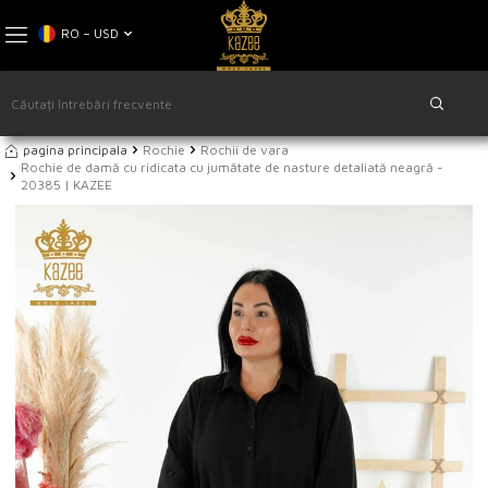
RO − USD
pagina principala
Rochie
Rochii de vara
Rochie de damă cu ridicata cu jumătate de nasture detaliată neagră -
20385 | KAZEE