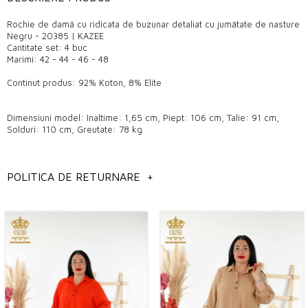
Rochie de damă cu ridicata de buzunar detaliat cu jumătate de nasture
Negru - 20385 | KAZEE
Cantitate set: 4 buc
Marimi: 42 - 44 - 46 - 48
Continut produs: 92% Koton, 8% Elite
Dimensiuni model: Inaltime: 1,65 cm, Piept: 106 cm, Talie: 91 cm,
Solduri: 110 cm, Greutate: 78 kg
Informații generale
POLITICA DE RETURNARE
+
Modele de rochii de dama cu ridicata,
Modele de rochii angro Istanbul,
Modele de îmbrăcăminte pentru femei cu ridicata,
Modele de rochii de dama cu ridicata,
Ne puteți contacta pentru a obține informații detaliate despre