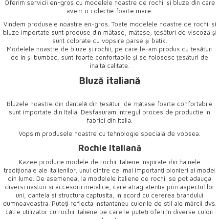
Oferim servicii en-gros cu modelele noastre de rochii și bluze din care
avem o colecție foarte mare.
Vindem produsele noastre en-gros. Toate modelele noastre de rochii și
bluze importate sunt produse din mătase, mătase, țesături de viscoză și
sunt colorate cu vopsire parse și batik.
Modelele noastre de bluze și rochii, pe care le-am produs cu țesături
de in și bumbac, sunt foarte confortabile și se folosesc țesături de
înaltă calitate.
Bluză italiană
Bluzele noastre din dantelă din țesături de mătase foarte confortabile
sunt importate din Italia. Desfasuram intregul proces de productie in
fabrici din Italia.
Vopsim produsele noastre cu tehnologie specială de vopsea.
Rochie Italiană
Kazee produce modele de rochii italiene inspirate din hainele
tradiționale ale italienilor, unul dintre cei mai importanți pionieri ai modei
din lume. De asemenea, la modelele italiene de rochii se pot adauga
diversi nasturi si accesorii metalice, care atrag atentia prin aspectul lor
uni, dantela si structura captusita, in acord cu cererea brandului
dumneavoastra. Puteți reflecta instantaneu culorile de stil ale mărcii dvs.
către utilizator cu rochii italiene pe care le puteți oferi în diverse culori