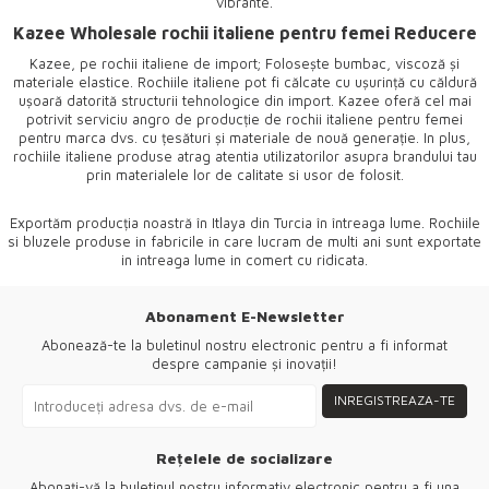
vibrante.
Kazee Wholesale rochii italiene pentru femei Reducere
Kazee, pe rochii italiene de import; Folosește bumbac, viscoză și
materiale elastice. Rochiile italiene pot fi călcate cu ușurință cu căldură
ușoară datorită structurii tehnologice din import. Kazee oferă cel mai
potrivit serviciu angro de producție de rochii italiene pentru femei
pentru marca dvs. cu țesături și materiale de nouă generație. In plus,
rochiile italiene produse atrag atentia utilizatorilor asupra brandului tau
prin materialele lor de calitate si usor de folosit.
Exportăm producția noastră în Itlaya din Turcia în întreaga lume. Rochiile
si bluzele produse in fabricile in care lucram de multi ani sunt exportate
in intreaga lume in comert cu ridicata.
Abonament E-Newsletter
Abonează-te la buletinul nostru electronic pentru a fi informat
despre campanie și inovații!
INREGISTREAZA-TE
Rețelele de socializare
Abonați-vă la buletinul nostru informativ electronic pentru a fi una