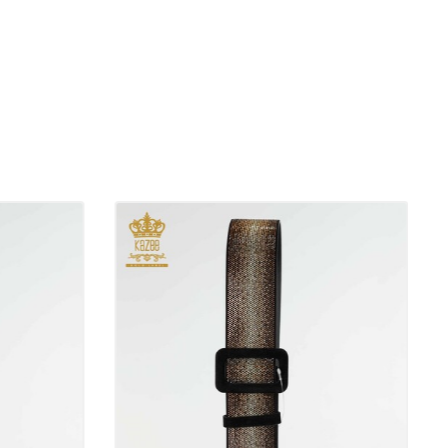
ile dumneavoastră în toată lumea prin marfă.
eprezentanții noștri clienți pentru mărfuri.
enzi pe site-ul nostru, iar comenzile pe care le plasați sunt
erificarea stocurilor.
a lucreaza cu tot felul de sisteme de plata.
n bancă sau cu cardul de credit.
 marfă.
sistemele de plată; Puteți plăti către compania noastră cu toate
ată precum Western Union, Upt, Zolotaya Korona, Contact, Money
site în toate produsele brandului de îmbrăcăminte pentru femei
ate din fibre naturale. Pietrele de cristal și broderii din toate
re sunt realizate manual.
igla Kazee de pe produs este placat cu aur și nu se pătează.
r produselor noastre aparțin companiei noastre și sunt produse în