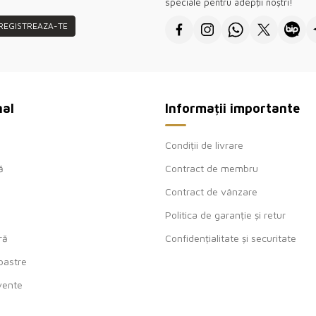
speciale pentru adepții noștri!
REGISTREAZA-TE
nal
Informații importante
Condiții de livrare
ă
Contract de membru
Contract de vânzare
Politica de garanție și retur
ră
Confidențialitate și securitate
oastre
cvente