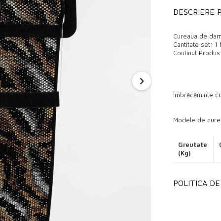
DESCRIERE 
Cureaua de dama
Cantitate set: 1
Continut Produs
Îmbrăcăminte cu
Modele de curel
Modele de curel
Greutate
(Kg)
Modele en-gros 
POLITICA D
Ne puteți contac
plac.
Prețurile noastr