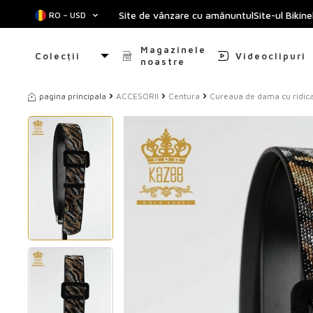
Site de vânzare cu amănuntulSite-ul Bikine
RO − USD
Magazinele
Colecții
Videoclipuri
noastre
pagina principala
ACCESORII
Centura
Cureaua de dama cu ridica