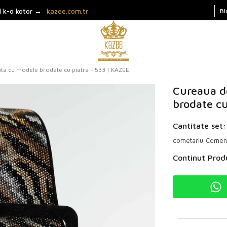
l k-o kotor →
kazee.com.tr
Bl
ta cu modele brodate cu piatra - 533 | KAZEE
Cureaua d
brodate cu
Cantitate set:
cometariu
Comenta
Continut Prod