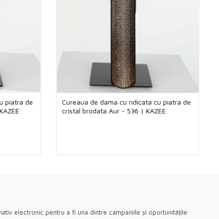
ți vizitat Kazee Official, site-ul en-gros al magazinului nostru de
entru femei Kazee.
u piatra de
Cureaua de dama cu ridicata cu piatra de
 KAZEE
cristal brodata Aur - 536 | KAZEE
ativ electronic pentru a fi una dintre campaniile și oportunitățile