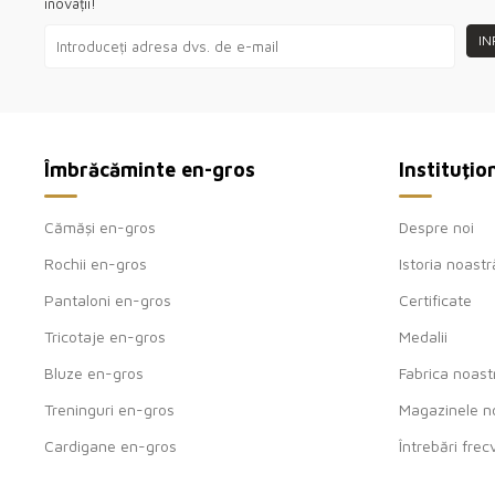
inovații!
IN
Îmbrăcăminte en-gros
Instituţio
Cămăși en-gros
Despre noi
Rochii en-gros
Istoria noastr
Pantaloni en-gros
Certificate
Tricotaje en-gros
Medalii
Bluze en-gros
Fabrica noast
Treninguri en-gros
Magazinele n
Cardigane en-gros
Întrebări fre