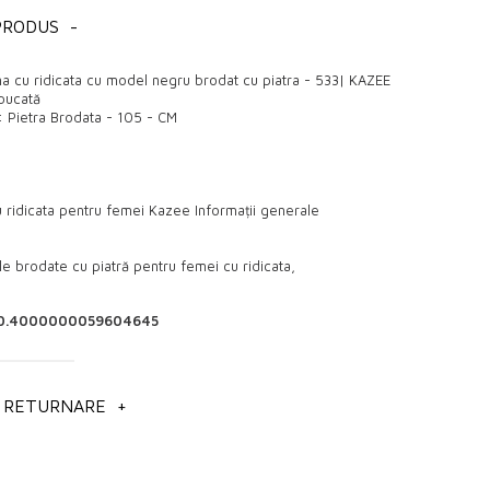
PRODUS
-
 cu ridicata cu model negru brodat cu piatra - 533| KAZEE
 bucată
: Pietra Brodata - 105 - CM
 ridicata pentru femei Kazee Informații generale
e brodate cu piatră pentru femei cu ridicata,
e pentru femei cu ridicata,
0.4000000059604645
de curele pentru femei.
E RETURNARE
+
ta pentru a obține informații detaliate despre produsele care vă
e nu includ taxele de transport și TVA.