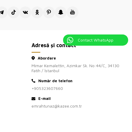
Contact WhatsApp
Adresă și contact
Abordare
Mimar Kemalettin, Azimkar Sk. No:44/C, 34130
Fatih / İstanbul
Număr de telefon
+905323607660
E-mail
emrahtunaz@kazee.com.tr