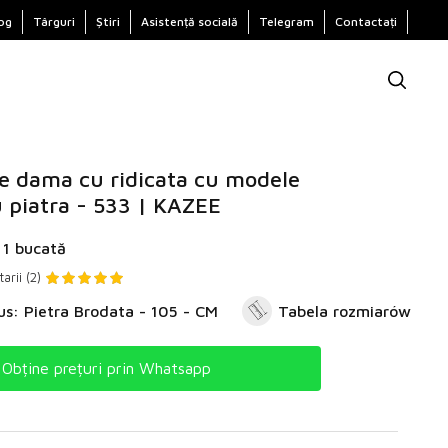
og
Târguri
Știri
Asistență socială
Telegram
Contactați
e dama cu ridicata cu modele
 piatra - 533 | KAZEE
 1 bucată
rii (2)
us: Pietra Brodata - 105 - CM
Tabela rozmiarów
Obține prețuri prin Whatsapp