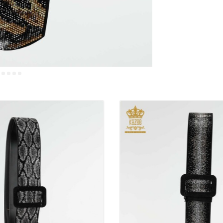
Expediem comenz
Puteți contacta r
Acceptăm precom
procesate prin v
Compania noastr
Puteți plăti pri
Puteți plăti prin
Lucrăm cu toate 
sistemele de pl
Gram, Ria.
Țesăturile folo
Kazee sunt realiz
produsele noast
Accesoriul cu s
Desenele tuturo
Turcia.