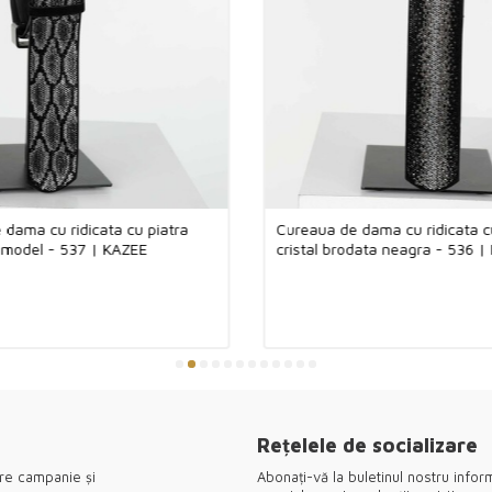
Vă mulțumim că a
îmbrăcăminte p
 dama cu ridicata cu piatra
Cureaua de dama cu ridicata c
 model - 537 | KAZEE
cristal brodata neagra - 536 |
Rețelele de socializare
pre campanie și
Abonați-vă la buletinul nostru inform