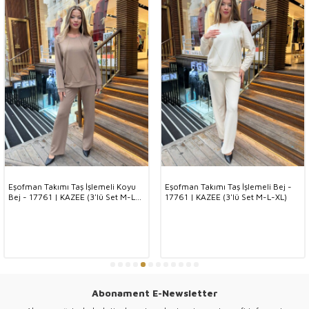
Este potrivit pentru curățare chimică.
Informații generale
Modele de trening de damă cu ridicata,
Istanbul modele de trening en gros,
Modele de îmbrăcăminte pentru femei cu ridicata,
Modele de trening de damă cu ridicata,
Eşofman Takımı Taş İşlemeli Koyu
Eşofman Takımı Taş İşlemeli Bej -
Bej - 17761 | KAZEE (3'lü Set M-L-
17761 | KAZEE (3'lü Set M-L-XL)
XL)
Ne puteți contacta pentru a obține informații detaliate despre
produsele care vă plac.
Prețurile noastre nu includ taxele de transport și TVA.
Expediem comenzile dumneavoastră în toată lumea prin marfă.
Abonament E-Newsletter
Puteți contacta reprezentanții noștri clienți pentru mărfuri.