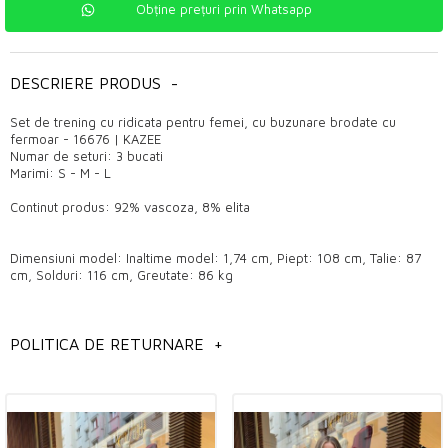
Obține prețuri prin Whatsapp
DESCRIERE PRODUS
-
Set de trening cu ridicata pentru femei, cu buzunare brodate cu
fermoar - 16676 | KAZEE
Numar de seturi: 3 bucati
Marimi: S - M - L
Continut produs: 92% vascoza, 8% elita
Dimensiuni model: Inaltime model: 1,74 cm, Piept: 108 cm, Talie: 87
cm, Solduri: 116 cm, Greutate: 86 kg
POLITICA DE RETURNARE
+
Instructiuni de spalare: Se spala manual la temperatura de 30°C.
Spălați produsul întorcându-l pe dos.
Călcați cu foc mic.