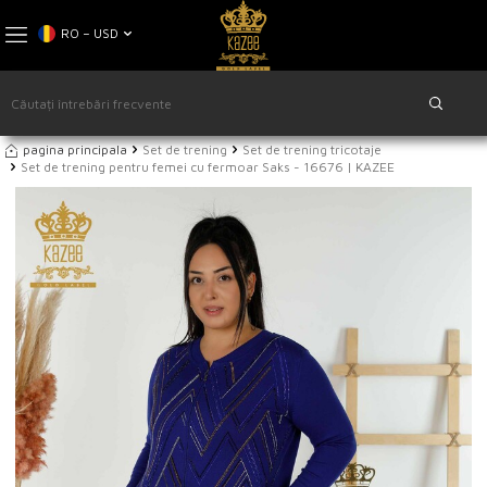
RO − USD
pagina principala
Set de trening
Set de trening tricotaje
Set de trening pentru femei cu fermoar Saks - 16676 | KAZEE