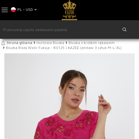
PL − USD
Strona główna
Hurtowa Bluzka
Bluzka z krótkim rękawem
Bluzka Róża Wzór Fuksja - 80125 | KAZEE (zestaw 3 sztuk M-L-XL)