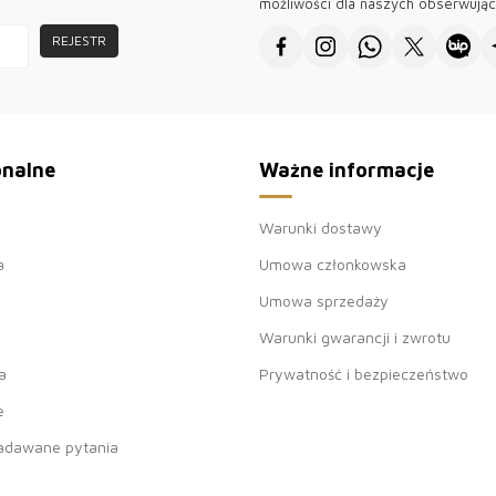
Polska moda ton
możliwości dla naszych obserwują
Krakowie i Gda
Tylko u nas mo
REJESTR
idealnadlahurt
cosprawia, żeci
stawiasznanieza
●Dziękujemy za
witryny sprzeda
onalne
Ważne informacje
Warunki dostawy
a
Umowa członkowska
Umowa sprzedaży
Warunki gwarancji i zwrotu
a
Prywatność i bezpieczeństwo
e
zadawane pytania