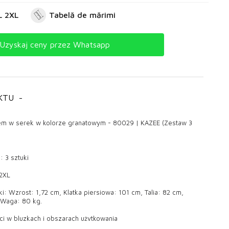
L 2XL
Tabelă de mărimi
Uzyskaj ceny przez Whatsapp
KTU
-
tem w serek w kolorze granatowym - 80029 | KAZEE (Zestaw 3
: 3 sztuki
 2XL
: Wzrost: 1,72 cm, Klatka piersiowa: 101 cm, Talia: 82 cm,
 Waga: 80 kg.
ci w bluzkach i obszarach użytkowania