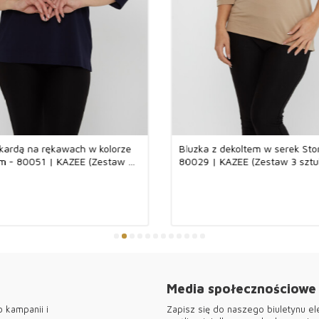
Gdzie można uż
Nasza szeroka 
środowisku. Po
co dzień, mamy 
życiu biznesowy
profesjonalny i
stworzyć elegan
modele wyróżni
Bluzki te wyróż
okardą na rękawach w kolorze
Bluzka z dekoltem w serek Sto
garderoby, któr
 - 80051 | KAZEE (Zestaw 3
80029 | KAZEE (Zestaw 3 sztu
nadające się do
-2XL)
2XL)
sklepowi i pozw
cieszyć się prze
Tkanina 95% wis
Produkt ten zos
wiskozy i w 5% 
skórze przyjemn
dopasowuje się 
użytkowania prz
temu zapewnia e
Media społecznościowe
wyjątkowych mo
każdej porze ro
 kampanii i
Zapisz się do naszego biuletynu el