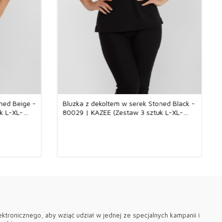
ywać bluzek?
gama produktów umożliwia różnorodne zastosowania w każdym
dczas gdy prostsze i wygodniejsze modele można preferować na
również stylowe i modne bluzki, które można nosić zarówno w
m, jak i na specjalne okazje. W biurze możesz stworzyć
 modny wygląd dzięki eleganckiej bluzce. Ponadto możesz
cką stylizację na wieczornych przyjęciach, wybierając nasze
ające się wyjątkowymi szczegółami wzornictwa.
niają się jakością marki Kazee i są ponadczasowymi elementami
ned Beige -
Bluzka z dekoltem w serek Stoned Black -
e każda kobieta powinna mieć w swojej szafie. Produkty te,
k L-XL-
80029 | KAZEE (Zestaw 3 sztuk L-XL-
 sprzedaży hurtowej w butikach, dodadzą wartości Twojemu
2XL)
olą Ci zaoferować klientom produkty, z których będą mogli
z długi czas.
kozy i 5% elastanu: idealne połączenie miękkości i elastyczności
tał wykonany z mieszanki materiałów składającej się w 95% z
z elastanu. Podczas gdy naturalna miękkość wiskozy zapewnia
e i chłodne uczucie, produkt zyskuje elastyczność i delikatnie
do ciała dzięki strukturze elastanu. Zapewniając wygodę
ez cały dzień, jednocześnie zapewnia swobodę ruchów. Dzięki
legancję i wygodę zarówno w codziennych stylizacjach, jak i w
mentach. Ta dzianinowa odzież, odpowiednia do noszenia o
ku, to kandydatka na niezbędny element każdej garderoby.
ektronicznego, aby wziąć udział w jednej ze specjalnych kampanii i