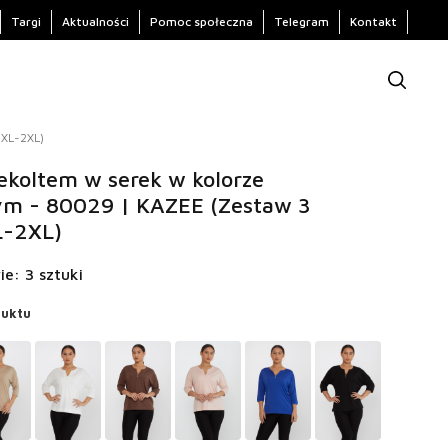
Targi
Aktualności
Pomoc społeczna
Telegram
Kontakt
-XL-2XL)
ekoltem w serek w kolorze
m - 80029 | KAZEE (Zestaw 3
L-2XL)
ie: 3 sztuki
duktu