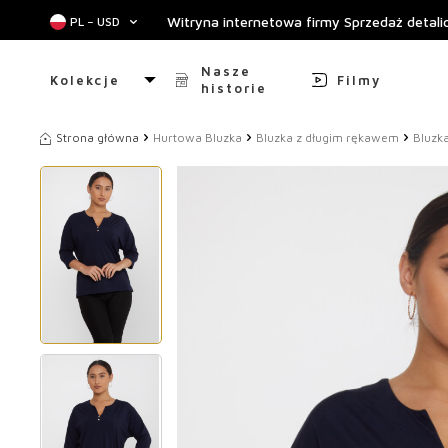
Witryna internetowa firmy Sprzedaż detal
PL − USD
Nasze
Kolekcje
Filmy
historie
Strona główna
Hurtowa Bluzka
Bluzka z długim rękawem
Bluzk