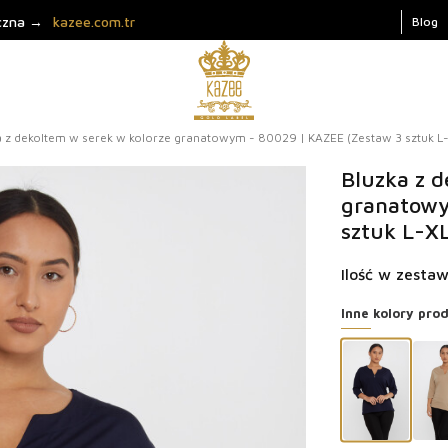
iczna →
kazee.com.tr
Blog
a z dekoltem w serek w kolorze granatowym - 80029 | KAZEE (Zestaw 3 sztuk L
Bluzka z d
granatowy
sztuk L-X
Ilość w zestaw
Inne kolory pro