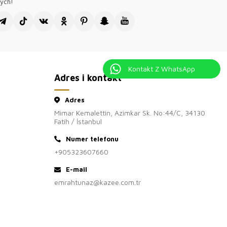
ietylkostyl, aletakżejakość. W naszychbutikach w Warszawie,
cych!
ńskuznajdzieszwyselekcjonowaneprodukty o wysokimstandardzie.
dnaodzieżdamskadostępna w konkurencyjnychcenach,
owychklientów. Naszekolekcjesązgodne z najnowszymitrendami,
esząsiędużąpopularnościąwśródpolskichklientek. Wybierając nas,
wodność i satysfakcję.
 odwiedzenie naszego sklepu hurtowego z odzieżą damską,
Kontakt Z WhatsApp
ży hurtowej Kazee Official.
Adres i kontakt
Adres
Mimar Kemalettin, Azimkar Sk. No:44/C, 34130
Fatih / İstanbul
Numer telefonu
+905323607660
E-mail
emrahtunaz@kazee.com.tr