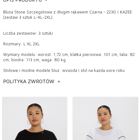
Bluza Stone Szczegółowa z długim rękawem Czarna - 2230 | KAZEE
(zestaw 3 sztuk L-XL-2XL)
Liczba zestawów: 3 sztuki
Rozmiary: L XL 2XL
Wymiary modelu: wzrost: 1,72 cm, klatka piersiowa: 101 cm, talia: 82
cm, biodra: 113 cm, waga: 80 kg.
Stylowe i modne modele bluz: wygoda i styl na każdą porę roku
Jako jeden z niezastąpionych elementów garderoby, bluza oferuje
POLITYKA ZWROTÓW
+
zarówno wygodę, jak i stylowość. Modele bluzowe, które szczególnie
w ostatnich latach wpisują się w trendy, zajęły swoje miejsce w
szafach osób reprezentujących wszelkie style. Bluzy, które są
jednymi z najchętniej wybieranych produktów w hurtowniach, oferują
wygodę i styl, który można nosić w każdym otoczeniu.
Dlaczego bluzy powinny być preferowane?
Modele bluz wykonane z wysokiej jakości tkanin oferują zarówno
elegancję, jak i wygodę. Modele te, należące do najlepiej
sprzedających się produktów w butikach hurtowych, charakteryzują