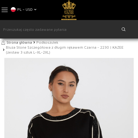
PL − USD
Strona główna
Podkoszulek
Bluza Stone Szczegółowa z długim rękawem Czarna - 2230 | KAZEE
(zestaw 3 sztuk L-XL-2XL)