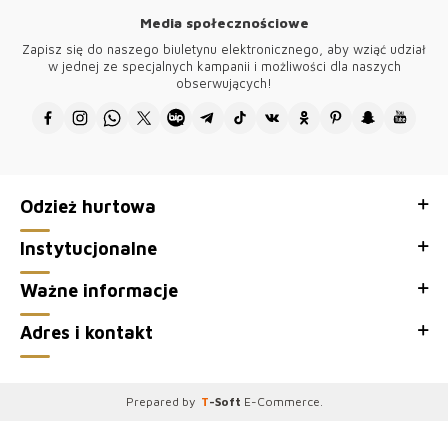
nowoczesnej odzieży. Dzięki trwałej i elastycznej strukturze tkanina ta
Media społecznościowe
nadaje się do różnych obszarów zastosowań. Trwałość poliestru, lekka
i miękka faktura sztucznego jedwabiu w połączeniu z elastycznością
Zapisz się do naszego biuletynu elektronicznego, aby wziąć udział
spandexu zapewniają wygodny i stylowy wygląd.
w jednej ze specjalnych kampanii i możliwości dla naszych
Polska moda tonietylkostyl, aletakżejakość. W naszychbutikach w
obserwujących!
Warszawie, Krakowie i Gdańskuznajdzieszwyselekcjonowaneprodukty
o wysokimstandardzie. Tylko u nas modnaodzieżdamskadostępna w
konkurencyjnychcenach, idealnadlahurtowychklientów.
Naszekolekcjesązgodne z najnowszymitrendami, cosprawia,
żeciesząsiędużąpopularnościąwśródpolskichklientek. Wybierając nas,
stawiasznaniezawodność i satysfakcję.
Odzież hurtowa
●Dziękujemy za odwiedzenie Kazee Oficjalna, hurtownia naszego
sklepu z hurtową odzieżą damską Kazee.
Instytucjonalne
Ważne informacje
Adres i kontakt
Prepared by
T
-Soft
E-Commerce
.