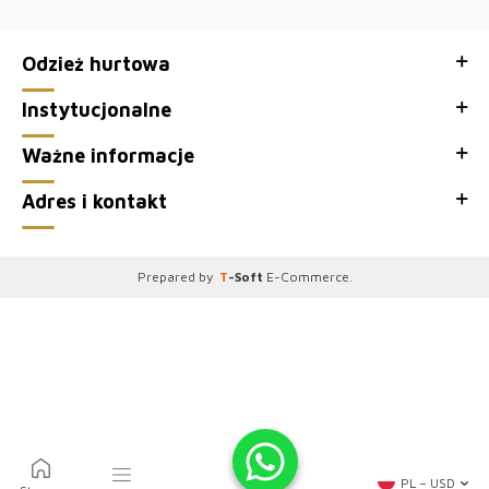
żeciesząsiędużąpopularnościąwśródpolskichklientek. Wybierając nas,
stawiasznaniezawodność i satysfakcję.
Odzież hurtowa
●Dziękujemy za odwiedzenie Kazee Oficjalna, hurtownia naszego
sklepu z hurtową odzieżą damską Kazee.
Instytucjonalne
Ważne informacje
Adres i kontakt
Prepared by
T
-Soft
E-Commerce
.
PL − USD