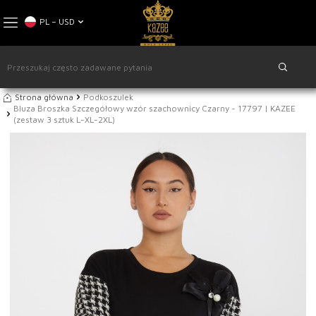
PL − USD
Strona główna
Podkoszulek
Bluza Broszka Szczegółowy wzór szachownicy Czarny - 17797 | KAZEE
(zestaw 3 sztuk L-XL-2XL)