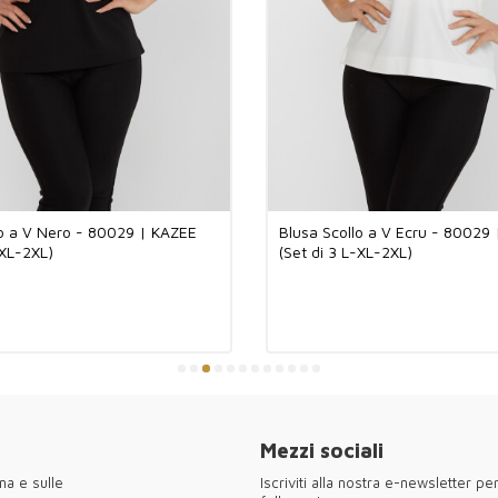
Speciale qualità
Come Kazee, offr
acquirenti all'i
qualità prodotte
alla durevolezza
offriranno ai vos
Arricchisci la tu
tramite i tuoi a
scopri le nostre
eleganti!
La potenza tessi
lo a V Nero - 80029 | KAZEE
Blusa Scollo a V Ecru - 80029
vendite all'ing
-XL-2XL)
(Set di 3 L-XL-2XL)
#MadeInTurkish
#Abbigliamento
Kazee offre desig
all'ingrosso. Dai
raffinatezza di 
tessuti leggeri 
confortevole, g
boutique posson
italiana in un un
Mezzi sociali
na e sulle
Iscriviti alla nostra e-newsletter p
●Grazie per aver