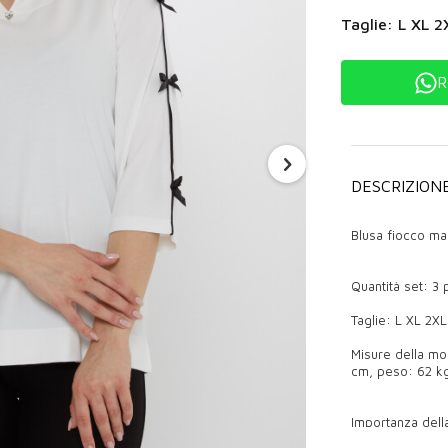
Taglie: L XL 2
R
DESCRIZION
Blusa fiocco man
Quantità set: 3 
Taglie: L XL 2XL
Misure della mod
cm, peso: 62 kg
Importanza della
Le camicette so