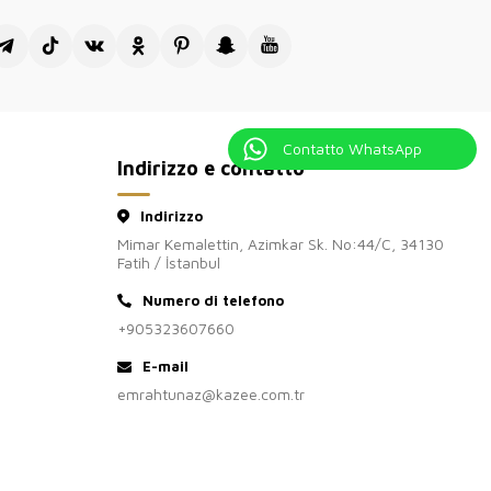
di vendita all'ingrosso Kazee Official.
Contatto WhatsApp
Indirizzo e contatto
Indirizzo
Mimar Kemalettin, Azimkar Sk. No:44/C, 34130
Fatih / İstanbul
Numero di telefono
+905323607660
E-mail
emrahtunaz@kazee.com.tr