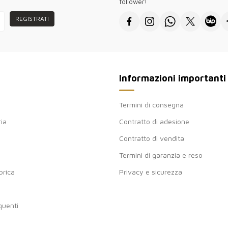
follower!
femminile, sito 
REGISTRATI
Informazioni importanti
Termini di consegna
ria
Contratto di adesione
Contratto di vendita
Termini di garanzia e reso
brica
Privacy e sicurezza
uenti