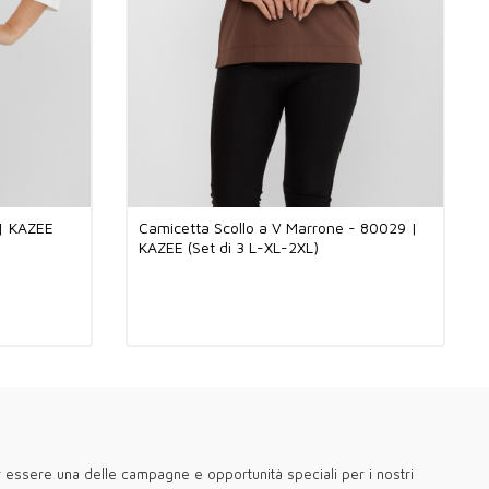
 della Turchia per le tue boutique e i tuoi grossisti
iamo soluzioni speciali sia ai proprietari di boutique che agli
ngrosso con le nostre collezioni di abbigliamento femminile di alta
 in Turchia. I nostri design eleganti, moderni e senza tempo, uniti
 e alla lavorazione di qualità superiore dei tessuti turchi,
tri clienti un'esperienza unica.
a collezione con prodotti di qualità e alla moda realizzati in Turchia
cquisti all'ingrosso. Se cerchi design speciali per le tue boutique,
 collezioni che si distinguono per le linee uniche e i dettagli
le della Turchia aggiunge valore alle tue boutique e alle tue
 | KAZEE
Camicetta Scollo a V Marrone - 80029 |
rosso con Kazee!
KAZEE (Set di 3 L-XL-2XL)
 #MadeInTurkey #ProduzioneTurca #QualitàTurca
Turco #ModaTurca #TessutoTurco
n di alta qualità e stile per i vostri clienti italiani e boutique
 fashionisti di Milano all'eleganza di Roma, fino alla classica
Firenze, ci rivolgiamo ai gusti di ogni città. Per l'estate proponiamo
e traspiranti, mentre per l'inverno offriamo maglieria calda e
arantendo un look elegante in ogni stagione. Con Kazee, le vostre
o sperimentare la differenza di offrire l'eleganza e la moda
ico marchio.
er essere una delle campagne e opportunità speciali per i nostri
 visitato il nostro negozio all'ingrosso di abbigliamento