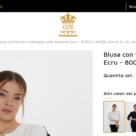
tr
Blo
lusa con fiocco e dettaglio sulle maniche Ecru - 80051 | KAZEE (Set di 3 L-XL-2X
Blusa con 
Ecru - 800
Quantità set: 
Altri colori del