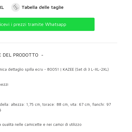
XL
Tabella delle taglie
icevi i prezzi tramite Whatsapp
E DEL PRODOTTO
-
ica dettaglio spilla ecru - 80051 | KAZEE (Set di 3 L-XL-2XL)
pezzi
ella: altezza: 1,75 cm, torace: 88 cm, vita: 67 cm, fianchi: 97
.
 qualità nelle camicette e nei campi di utilizzo
no uno degli elementi indispensabili dell'abbigliamento femminile.