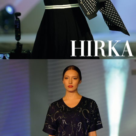
#pamuk satışı,
#kadın giyim toptancısı,
#kristal taşlarla işlenmiş pamuk,
#toptankadınpenyemodelleri,
#bayan giyim mağazası,
#toptancı bayan giyim,
#toptanalelidenbayangiyim,
#Türkiye'den toptan giyim,
#internetten alışveriş,
#newsezont-gömlek,