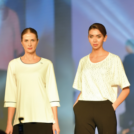
3 Boyutlu Harita: https://my.matterport.com/show/?
m=afVZMwQAivy
KAZEE Rixos Sungate Toptan Satış Mağazası:
Şef Beldibi Mutan Atatürk Caddesi No.: 153- 1/1 Mağaza 17 Kemer /
Antalya
Toptan satış mağazası KAZEE Rixos Premium Belek:
İleribaşı Mevkiy Belek / Serik / Antalya
3 boyutlu harita: https://my.matterport.com/show/?
m=qEQmJeh59zY
KAZEE & INTERPOLO LALELI Bayan giyim toptan satışı
Kamaluddin semtinin mimarı, ünlü Hesmat Sokak No.1.4, Lallı /
İstanbul, Türkiye
Google Haritalar: https://g.page/kazeecomtr?gm
KAZEE LALELI Toptan Bayan Giyim
Koska Sokak No:4 / B LALELİ - İSTANBUL - Türkiye
Google Haritalar: https://g.page/kazeeoficial?gm
KAZEE & REEL TEKSTİL SAN. Bayan Giyim Fabrika Adresi:
Topkapı Maltepe Yollu Obaköy Sanayi Sitesi No:216 / Topkapı A /
Zeytinburnu / İstanbul / Türkiye