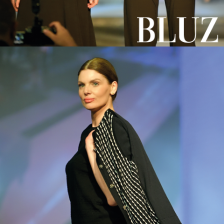
Google haritası: https://g.page/r/CQkxVdR8VnhxEAo
Sayfamızın tüm hakları KAZEE markasına aittir. Kazee, REEL TEXTIL'in
ticari markasıdır ve tüm hakları saklıdır. Sayfamızdaki tüm videolar
firmamıza, sayfamızdaki ürünler bize ait olup, tüm patent ve
sertifikaları mevcuttur. KAZEE markası %100 şirketimiz Madrid'e
aittir. Bağlantı:
ID=ROM.1506822 Patent numarası: 1506822
Uluslararası anlaşma:
https://www3.wipo.int/madrid/monitor/en/showData.jsp?
ID=ROM.1506822
Bilgi:
toptan bayan giyim,
tarak satışı,
toptan penye bayan giyim,
kristal taşlarla işlenmiş penye,
toptan penye bayan modelleri,
kadın giyim mağazası,
bayan giyim toptancısı,
laleli bayan giyim toptan satışı,
türkiyeden toptan kıyafet,
çevrimiçi alışveriş,
yeni sezon tişört,