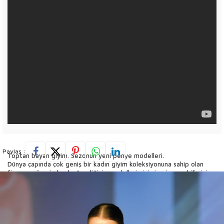
Paylaş :
Toptan bayan giyim. Sezonun yeni penye modelleri.
Dünya çapında çok geniş bir kadın giyim koleksiyonuna sahip olan
firmamız üzerinden beğendiğiniz modellerimizi sipariş verebilirsiniz.
00:30 Kristal taş işlemeli yeni tasarım penye desenler
02:00 Kazee toptan bayan giyim yeni tasarım penye modelleri
03:40 V yaka penye desenler ve kristal taşlar