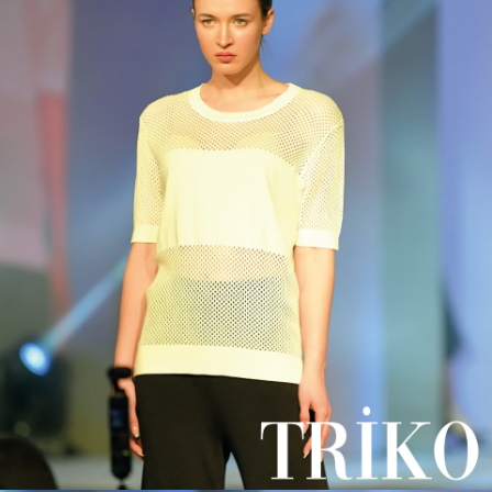
Toptan bayan giyim. Sezonun yeni penye modelleri.
Türk bayan giyim markası KAZEE, dünya çapında birçok ülke ve
markaya bayan giyim üretimi ve ihracatı yapan firmamız, İstanbul'da
çok sayıda bayan giyim satışı yapmaktadır. Bir Türk kadın giyim
markası olan Kazee'nin İstanbul'da iki toptan kadın giyim mağazası
bulunuyor. Toptan ve perakende satış mağazalarımız Antalya Rixos
Hotels bünyesinde yer almaktadır. Firmamız 1993 yılından beri tüm
ürünlerini İstanbul'da bulunan Reel tekstil fabrikasında üretmektedir.
Reel Tekstil birçok ülke ve markaya bayan giyim üretimi yapmakta
ve dünyanın önde gelen markalarına bayan giyim ihracatı
yapmaktadır. Ürünlerimizin tamamı %100 Türk malı olup,
ürünlerimizin tamamı firmamıza aittir ve patentlidir. Türkiye'de kadın
giyim üreticisi ve ihracatçısı olan Kazee, İstanbul'daki toptan satış
mağazaları aracılığıyla ürünlerini dünya çapında ihraç etmektedir.
Üye işyeri sitemiz: www.kazee.com.tr https://www.kazee.com.tr
Toptan satış sitemiz: www.kazeeofficial.com
https://www.kazeeofficial.com
Toptancı KAZEE Rixos Beldibi:
Beldibi Mahallesi Merkez Ofis Atatürk Caddesi Mağaza No 67/4
Kemer / Antalya