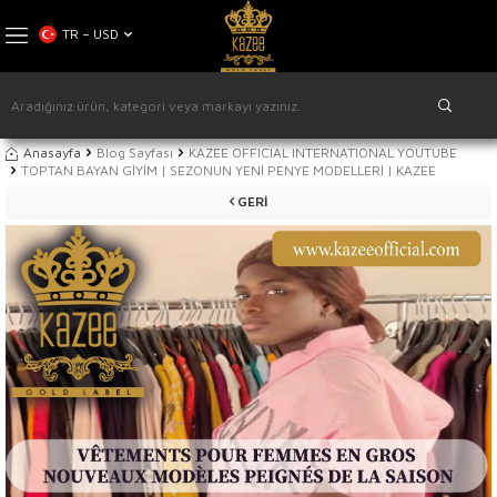
TR − USD
Anasayfa
Blog Sayfası
KAZEE OFFICIAL INTERNATIONAL YOUTUBE
TOPTAN BAYAN GİYİM | SEZONUN YENİ PENYE MODELLERİ | KAZEE
GERI