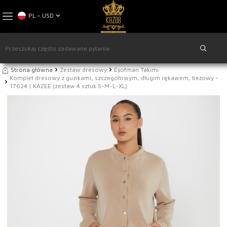
PL − USD
Strona główna
Zestaw dresowy
Eşofman Takımı
Komplet dresowy z guzikami, szczegółowym, długim rękawem, beżowy -
17624 | KAZEE (zestaw 4 sztuk S-M-L-XL)