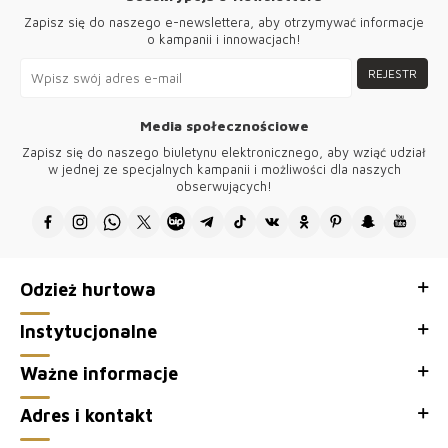
Warszawie, Krakowie i Gdańskuznajdzieszwyselekcjonowaneprodukty
Zapisz się do naszego e-newslettera, aby otrzymywać informacje
o wysokimstandardzie. Tylko u nas modnaodzieżdamskadostępna w
o kampanii i innowacjach!
konkurencyjnychcenach, idealnadlahurtowychklientów.
Naszekolekcjesązgodne z najnowszymitrendami, cosprawia,
REJESTR
żeciesząsiędużąpopularnościąwśródpolskichklientek. Wybierając nas,
stawiasznaniezawodność i satysfakcję.
Media społecznościowe
●Dziękujemy za odwiedzenie Kazee Oficjalna, hurtowa strona
Zapisz się do naszego biuletynu elektronicznego, aby wziąć udział
naszego sklepu z hurtową odzieżą damską Kazee.
w jednej ze specjalnych kampanii i możliwości dla naszych
obserwujących!
Odzież hurtowa
Instytucjonalne
Ważne informacje
Adres i kontakt