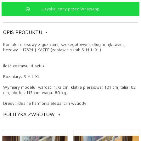
Uzyskaj ceny przez Whatsapp
OPIS PRODUKTU
-
Komplet dresowy z guzikami, szczegółowym, długim rękawem,
beżowy - 17624 | KAZEE (zestaw 4 sztuk S-M-L-XL)
Ilość zestawu: 4 sztuki
Rozmiary: S M L XL
Wymiary modelu: wzrost: 1,72 cm, klatka piersiowa: 101 cm, talia: 82
cm, biodra: 113 cm, waga: 80 kg.
Dresy: idealna harmonia elegancji i wygody
Gdzie stosuje się dresy?
POLITYKA ZWROTÓW
+
Dzięki swojej wszechstronnej i praktycznej konstrukcji dresy cieszą
się dużą popularnością zarówno w życiu codziennym, jak i podczas
zajęć sportowych. Dresy, które zapewniają swobodę ruchu na siłowni,
podczas chodzenia czy uprawiania jogi, oferują także ładny i stylowy
wygląd w ruchliwym tempie miejskiego życia. To także świetna opcja