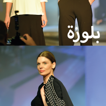
Topkapi Maltepe Yollu Obakoy Industrial Site No: 216 / A Topkapi /
Zeytinburnu / Istanbul / Turkey
مكتب الضرائب: داود باشا
الرقم الضريبي: 7340050671
رقم RCS: 294018/241600
خريطة جوجل: https://g.page/r/CQkxVdR8VnhxEAo
تنتمي جميع حقوق صفحتنا إلى علامة KAZEE التجارية. Kazee هي علامة
تجارية REEL TEXTIL وجميع الحقوق محفوظة. تنتمي جميع مقاطع الفيديو
على صفحتنا إلى شركتنا ، والمنتجات الموجودة على صفحتنا ملك لنا ، وتتوفر
جميع براءات الاختراع والشهادات.
العلامة التجارية KAZEE مملوكة بالكامل لشركتنا ، وهي مرتبطة باتفاقية مدريد
الدولية:
https://www3.wipo.int/madrid/monitor/en/showData.jsp؟
ID=ROM.1506822
رقم براءة الاختراع: 1506822
معلومة :