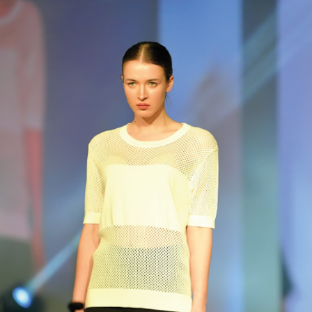
ملابس بالجملة Kazee ، شركتنا ، وهي تاجر جملة للملابس ، تصدر إلى جميع
أنحاء العالم والبلدان الأفريقية. تقوم شركة Kazee ، وهي شركة تصنيع ملابس
نسائية بالجملة ، بجميع إنتاجها في تركيا. شركة Kazee لبيع الملابس بالجملة ،
حيث ستجد أفضل الملابس النسائية جودة ، هي شركة تصنيع موثوق بها.
KAZEE ، شركة تصنيع الملابس النسائية في تركيا منذ سنوات ، تصدر إلى
الدول الكبرى ؛ فرنسا ، ألمانيا ، السويد ، إسبانيا ، إنجلترا ، أمريكا ، كندا ،
أنغولا ، الجابون ، السنغال ، الكونغو ، المغرب ، مصر ، كينيا ، جنوب إفريقيا
والدول الأفريقية والدول الأوروبية. إذا كنت صاحب متجر وترغب في شراء
ملابس نسائية بالجملة ، يمكنك الاتصال بشركتنا.
ماركة الملابس النسائية التركية KAZEE ، تقوم شركتنا التي تنتج وتصدر
الملابس النسائية إلى العديد من البلدان والعلامات التجارية حول العالم ببيع
عدد كبير من الملابس النسائية في اسطنبول. كازي ، ماركة تركية للملابس
النسائية ، لها متجرين لبيع الملابس النسائية بالجملة في اسطنبول. تقع متاجرنا
للبيع بالجملة والتجزئة في فنادق ريكسوس في أنطاليا. تقوم شركتنا بتصنيع
جميع منتجاتها في مصنع المنسوجات Reel في اسطنبول منذ عام 1993. تقوم
شركة Reel Tekstil بتصنيع العديد من البلدان والعلامات التجارية وتصدير
الملابس النسائية إلى العلامات التجارية الرائدة في العالم. جميع منتجاتنا
مصنوعة في تركيا بنسبة 100٪ ، وجميع منتجاتنا مملوكة لشركتنا وحاصلة على
براءة اختراع. تقوم شركة Kazee ، وهي شركة تركية لتصنيع وتصدير الملابس
النسائية ، بتصدير منتجاتها إلى جميع أنحاء العالم من خلال متاجر البيع بالجملة
في اسطنبول. شركتنا ، الحاصلة على العديد من شهادات النجاح في صادرات
المنسوجات التركية ، هي عضو في غرفة تجارة وصناعة اسطنبول.