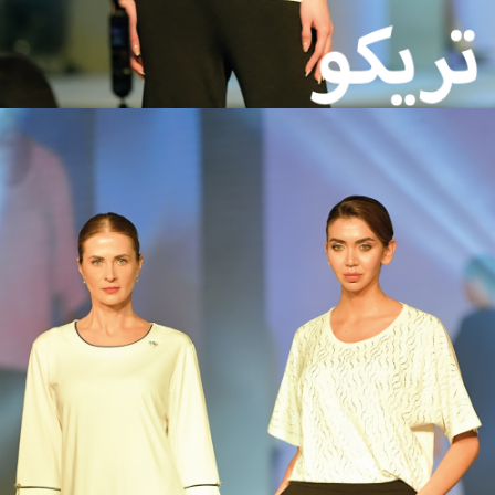
موقعنا بالجملة www.kazeeofficial.com
https://www.kazeeofficial.com
موقع التاجر لدينا: www.kazee.com.tr https://www.kazee.com.tr
تبوك :
عنوان KAZEE & INTERPOLO LALELI لملابس النساء:
مهندس حي كمال الدين الشهير حسام سوكاك رقم 4 ، لالي / اسطنبول ،
تركيا
خرائط جوجل: https://g.page/kazeecomtr؟gm
KAZEE LALELI ملابس نسائية بالجملة
Koska Sokak No: 4 / B LALELİ-İSTANBUL - تركيا
خرائط جوجل: https://g.page/kazeeoficial؟gm
KAZEE & REEL TEXTILE IND. KAZEE & REEL TEXTILE IND. KAZEE &
REEL TEXTILE IND. KAZEE & REEL TEXTILE IND. شئون. المحدودة. عنوان
مصنع الملابس النسائية: