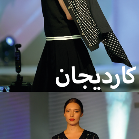
تي شيرت
تصاميم تي شيرت الجودة
تصاميم تي شيرت بالجملة
تي شيرت حجر الكريستال
نماذج ممشطة
حجر الكريستال بتمشيط القطن
ملابس نسائية بالجملة
ألبسة كبيرة المقاس
تي شيرت كبير الحجم
قطن ممشط بالجملة
متجر لبيع الملابس النسائية
تاجر جملة للملابس النسائية
الموسم الجديد بتمشيط القطن
فستان
# t-shirt ، # t-shirtengros ، # crystalt-shirt ، #
crytalstonecotonpeigné ، #robeengros ، # bigbedenclothing ، #
bigbedent-shirt ، #cotonengros ، # cotonpeignénouvellesaison
# ملابس نسائية بالجملة ، # متجر ملابس نسائية